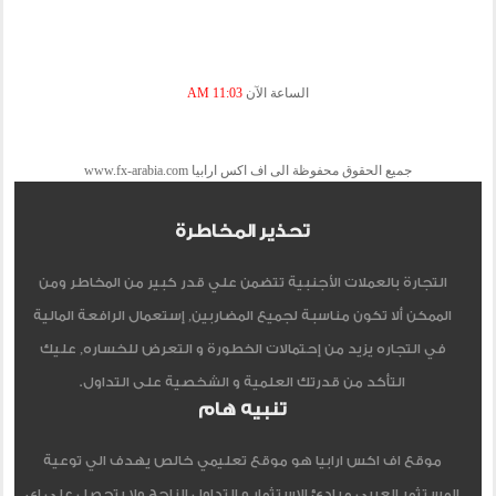
الساعة الآن
11:03 AM
جميع الحقوق محفوظة الى اف اكس ارابيا www.fx-arabia.com
تحذير المخاطرة
التجارة بالعملات الأجنبية تتضمن علي قدر كبير من المخاطر ومن
الممكن ألا تكون مناسبة لجميع المضاربين, إستعمال الرافعة المالية
في التجاره يزيد من إحتمالات الخطورة و التعرض للخساره, عليك
التأكد من قدرتك العلمية و الشخصية على التداول.
تنبيه هام
موقع اف اكس ارابيا هو موقع تعليمي خالص يهدف الي توعية
المستثمر العربي مبادئ الاستثمار و التداول الناجح ولا يتحصل علي اي