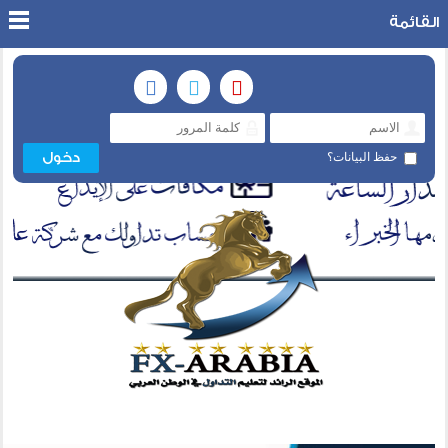
القائمة
حفظ البيانات؟