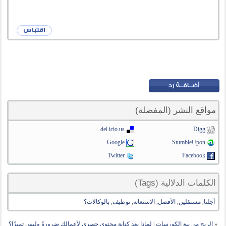
مواقع النشر (المفضلة)
del.icio.us
Digg
Google
StumbleUpon
Twitter
Facebook
الكلمات الدلالية (Tags)
أجلنا
,
مستقلين
,
الأفضل
,
الاستعانة
,
توظيف
,
بالوكالات؟
«
الربح مِن بيع الكورسات
|
لماذا يعد كتابة محتوى حصري لأعمالك ضرورةً وليس تميزًا؟