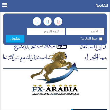
القائمة
حفظ البيانات؟