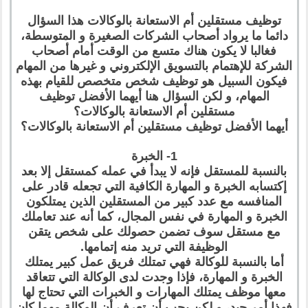
توظيف مستقلين أم الاستعانة بالوكالات هذا السؤال
دائما ما يرواد أصحاب الشركات الصغيرة و المتوسطة،
فغالبا لا يكون هناك متسع من الوقت أمام أصحاب
الشركة للإهتمام بالتسويق الإلكتروني و غيرها من المهام
فيكون السبيل هو توظيف شخص متخصص للقيام بهذه
المهام، و لكن السؤال هنا أيهما الأفضل توظيف
مستقلين أم الاستعانة بالوكالات؟
أيهما الأفضل توظيف مستقلين أم الاستعانة بالوكالات؟
1- الخبرة
بالنسبة للمستقل فإنه لا يبدأ في عمله كمستقل إلا بعد
إكتسابه الخبرة و المهارة الكافية التي تجعله قادر على
المنافسه مع عدد كبير من المستقلين الذين يمتلكون
الخبرة و المهارة في نفس المجال، كما أنه عند تعاملك
مع مستقل سوف تضمن حصولك على شخص يتقن
الوظيفة التي تريد منه إتمامها.
أما بالنسبة للوكالة فهي تمتلك فريق عمل كبير يمتلك
الخبرة و المهارة، فإذا وجدت لدى الوكالة التي تتعاقد
معها موظف يمتلك المهارات و الخبرات التي تحتاج لها
فهذا أمر جيد، و لكن يجب أن تعرف أن الوكالة مهما كان