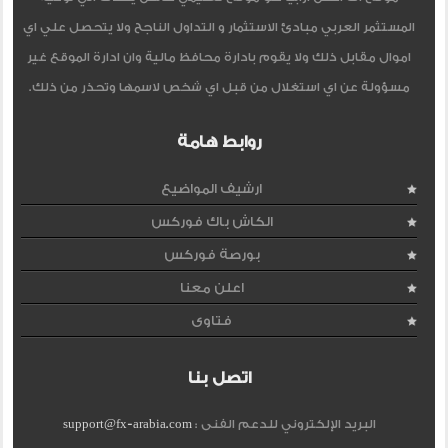
المستثمر العربي مبادئ الاستثمار و التداول الناجح ولا يتحصل علي اي
اموال مقابل ذلك ولا يقوم بادارة محافظ مالية وان ادارة الموقع غير
مسؤولة عن اي استغلال من قبل اي شخص لاسمها وتحذر من ذلك.
روابط هامة
ارشيف المواضيع
الكاش باك فوركس
بورصة فوركس
اعلن معنا
فتاوى
اتصل بنا
البريد الإلكتروني للدعم الفنى :
support@fx-arabia.com