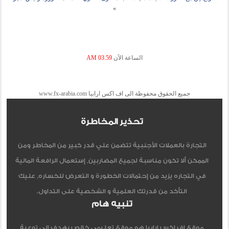
»
الساعة الآن
03:59 AM
جميع الحقوق محفوظة الى اف اكس ارابيا www.fx-arabia.com
تحذير المخاطرة
التجارة بالعملات الأجنبية تتضمن علي قدر كبير من المخاطر ومن
الممكن ألا تكون مناسبة لجميع المضاربين, إستعمال الرافعة المالية
في التجاره يزيد من إحتمالات الخطورة و التعرض للخساره, عليك
التأكد من قدرتك العلمية و الشخصية على التداول.
تنبيه هام
موقع اف اكس ارابيا هو موقع تعليمي خالص يهدف الي توعية