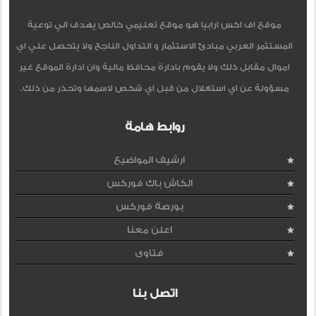
موقع اف اكس ارابيا هو موقع تعليمي خالص يهدف الي توعية
المستثمر العربي مبادئ الاستثمار و التداول الناجح ولا يتحصل علي اي
اموال مقابل ذلك ولا يقوم بادارة محافظ مالية وان ادارة الموقع غير
مسؤولة عن اي استغلال من قبل اي شخص لاسمها وتحذر من ذلك.
روابط هامة
ارشيف المواضيع
الكاش باك فوركس
بورصة فوركس
اعلن معنا
فتاوى
اتصل بنا