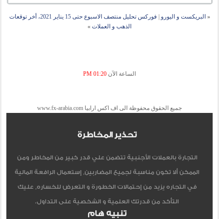
«
البريكست و اليورو
|
فوركس تحليل منتصف الاسبوع حتى 15 يناير 2021، أخر توقعات
الذهب و العملات
»
الساعة الآن
01:20 PM
جميع الحقوق محفوظة الى اف اكس ارابيا www.fx-arabia.com
تحذير المخاطرة
التجارة بالعملات الأجنبية تتضمن علي قدر كبير من المخاطر ومن
الممكن ألا تكون مناسبة لجميع المضاربين, إستعمال الرافعة المالية
في التجاره يزيد من إحتمالات الخطورة و التعرض للخساره, عليك
التأكد من قدرتك العلمية و الشخصية على التداول.
تنبيه هام