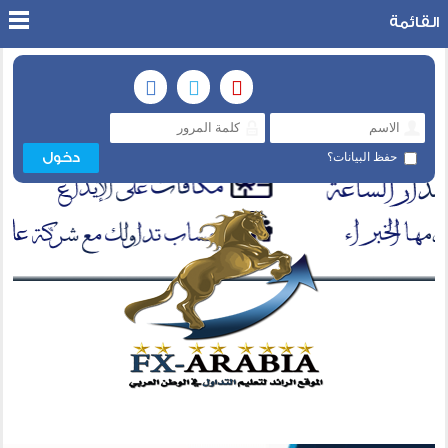
القائمة
حفظ البيانات؟