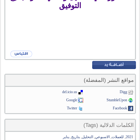
التوفيق
مواقع النشر (المفضلة)
del.icio.us
Digg
Google
StumbleUpon
Twitter
Facebook
الكلمات الدلالية (Tags)
2021
,
للعملات
,
الاسبوعي
,
التحليل
,
بتاريخ
,
يناير