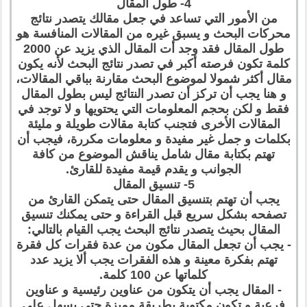
4- طول المقال
من الأمور التي تساعد في جعل مقالك يتصدر نتائج
محركات البحث و يسبق غيره من المقالات المنافسة هو
طول المقال فقد وجد أت المقال الذي يزيد عن 2000
كلمة تكون فرصته أكبر في تصدر نتائج البحث لأنه يكون
مقال أكثر شمولا لموضوع البحث مقارنة بباقي المقالات،
و هنا يجب أن تركز أن تصدر النتائج ليس بطول المقال
فقط و لكن بحجم المعلومات التي يحتويها و لا توجد في
المقالات الأخرى فتجنب كتابة مقالات طويلة و مليئة
بكلمات و جمل غير مفيدة و معلومات مكررة، فيجب أن
تهتم بكتابة مقال شامل يناقش الموضوع من كافة
الجوانب و يقدم قيمة مفيدة للقارئ.
5- تنسيق المقال
يجب أن تهتم بتنسيق المقال حتى يتمكن القارئ من
تصفحه بشكل سريع قبل القراءة و حتى يمكنك تنسيق
المقال بحيث يتصدر نتائج البحث يجب القيام بالتالي:
- يجب أن تجعل المقال مكون من عدة فقرات كل فقرة
تهتم بفكرة معينة و هذه الفقرات يجب ألا يزيد عدد
كلماتها عن 100 كلمة.
- المقال يجب أن يتكون من عناوين رئيسية و عناوين
فرعية و تكون مكتوبة بطريقة مميزة حتى يسهل على