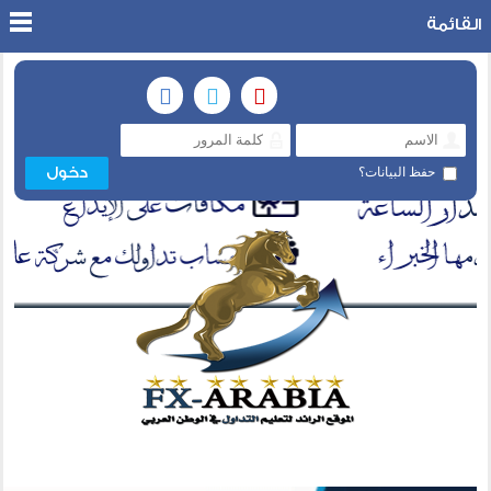
القائمة
حفظ البيانات؟