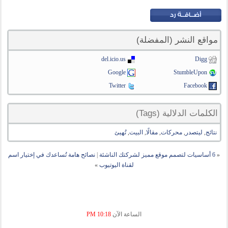
مواقع النشر (المفضلة)
del.icio.us
Digg
Google
StumbleUpon
Twitter
Facebook
الكلمات الدلالية (Tags)
نتائج
,
ليتصدر
,
محركات
,
مقالًا
,
البيت
,
تُهيئ
«
6 أساسيات لتصمم موقع مميز لشركتك الناشئة
|
نصائح هامة تُساعدك في إختيار اسم
لقناة اليوتيوب
»
الساعة الآن
10:18 PM