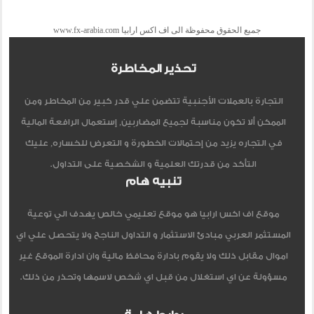
جميع الحقوق محفوظة الى اف اكس ارابيا www.fx-arabia.com
تحذير المخاطرة
التجارة بالعملات الأجنبية تتضمن علي قدر كبير من المخاطر ومن
الممكن ألا تكون مناسبة لجميع المضاربين, إستعمال الرافعة المالية
في التجاره يزيد من إحتمالات الخطورة و التعرض للخساره, عليك
التأكد من قدرتك العلمية و الشخصية على التداول.
تنبيه هام
موقع اف اكس ارابيا هو موقع تعليمي خالص يهدف الي توعية
المستثمر العربي مبادئ الاستثمار و التداول الناجح ولا يتحصل علي اي
اموال مقابل ذلك ولا يقوم بادارة محافظ مالية وان ادارة الموقع غير
مسؤولة عن اي استغلال من قبل اي شخص لاسمها وتحذر من ذلك.