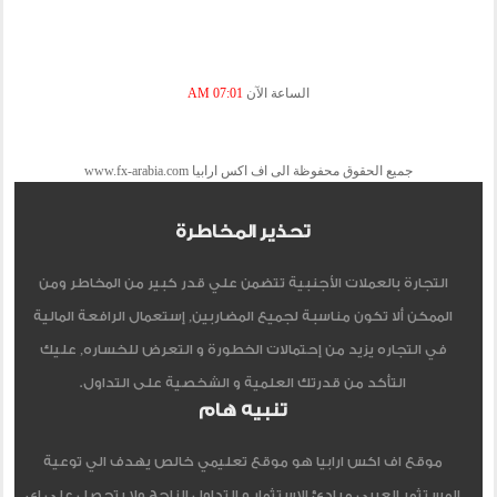
الساعة الآن
07:01 AM
جميع الحقوق محفوظة الى اف اكس ارابيا www.fx-arabia.com
تحذير المخاطرة
التجارة بالعملات الأجنبية تتضمن علي قدر كبير من المخاطر ومن
الممكن ألا تكون مناسبة لجميع المضاربين, إستعمال الرافعة المالية
في التجاره يزيد من إحتمالات الخطورة و التعرض للخساره, عليك
التأكد من قدرتك العلمية و الشخصية على التداول.
تنبيه هام
موقع اف اكس ارابيا هو موقع تعليمي خالص يهدف الي توعية
المستثمر العربي مبادئ الاستثمار و التداول الناجح ولا يتحصل علي اي