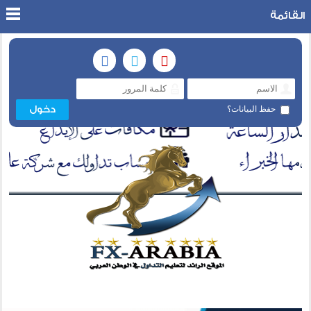
القائمة
حفظ البيانات؟