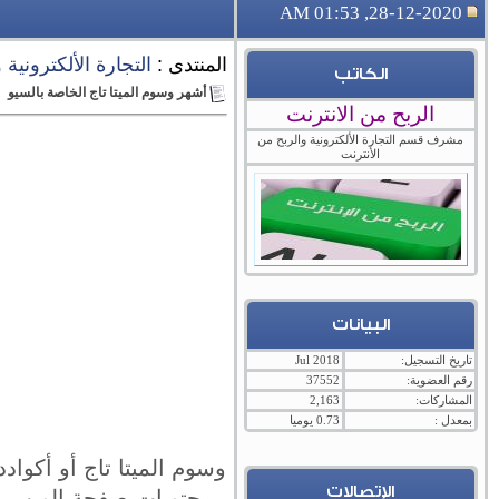
28-12-2020, 01:53 AM
المنتدى :
التجارة الألكترونية
الكاتب
أشهر وسوم الميتا تاج الخاصة بالسيو
الربح من الانترنت
مشرف قسم التجارة الألكترونية والربح من
الأنترنت
البيانات
تاريخ التسجيل:
Jul 2018
رقم العضوية:
37552
المشاركات:
2,163
بمعدل :
0.73 يوميا
الإتصالات
محتويات صفحة الويب ، ح