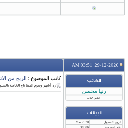
29-12-2020, 03:51 AM
كاتب الموضوع :
الربح من الان
الكاتب
رد: أشهر وسوم الميتا تاج الخاصة بالسيو
رنيا محسن
عضو جديد
البيانات
تاريخ التسجيل:
Mar 2020
رقم العضوية:
39086