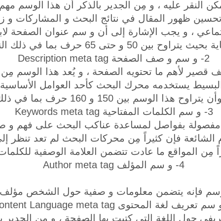
ن النقر عليه ، و مِن الجدير بالذكر أن هذا الوسم مهم
تحسين ظهور المقال في نتائج البحث و المشاركات و ز
ماعي ، و يجب الإشارة إلى أن و سم عنوان الصفحة لابد
 و حتى 65 حرف بما في ذلك النقاط و المسافات.
2- و سم و صف الصفحة Description meta tag
 قصير لأهم ما تحتويه الصفحة ، و يُعد هذا الوسم مِ
البسيط يستخدمه محرك البحث كأحد العوامل الأساسية
 بين 150 و 160 حرف بما في ذلك النقاط و المسافات.
3- و سم الكلمات المفتاحية Keywords meta tag
 مفصولة بفواصل لمساعدة عناكب البحث على فهم و صف
م الشائعة فإن كثيراً مِن محركات البحث لم تعد تنظر إل
اً مِن المواقع ما عادت تتضمن العلامة الوصفية للكلمات 
4- و سم المؤلف Author meta tag
لوسم فإنه يتضمن معلومات و صفية حول الشخص مؤلف ا
في حول اللغة التي كتبت بها الصفحة ، و مِن الجدير بال