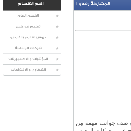
1
المشاركة رقم:
اهم الاقسام
القسم العام
تعليم فوركس
دروس تعليم بالفيديو
شركات الوساطة
المؤشرات و الاكسبيرتات
الشكاوى و الاقتراحات
تاج هي و بإختصار شديد لغة HTML تعمل على و صف جوانب مهمة مِن
اج عبر محركات البحث