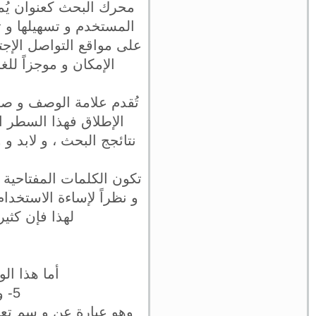
محرك البحث كعنوان يُمك
المستخدم و تسهيلها و 
على مواقع التواصل الإجت
الإمكان و موجزاً للغاية بحيث يتراوح بين 50
تُقدم علامة الوصف و صف
الإطلاق فهذا السطر 
نتائجج البحث ، و لابد و وأن يتراوح هذا الوسم
تكون الكلمات المفتاحية
و نظراً لإساءة الاستخدا
لهذا فإن كثير
أما هذا ا
5- و سم تعريف لغة المحتوى Content Language meta tag
وهو عبارة عن و سم تعري