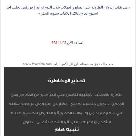
«
هل يقلب الدولار الطاولة على السلع والعملات خلال اليوم او غدا
|
فوركس تحليل اخر
اسبوع لعام 2020، اغلاقات سنوية الحذر
»
الساعة الآن
11:05 PM
جميع الحقوق محفوظة الى اف اكس ارابيا www.fx-arabia.com
تحذير المخاطرة
التجارة بالعملات الأجنبية تتضمن علي قدر كبير من المخاطر ومن
الممكن ألا تكون مناسبة لجميع المضاربين, إستعمال الرافعة المالية
في التجاره يزيد من إحتمالات الخطورة و التعرض للخساره, عليك
التأكد من قدرتك العلمية و الشخصية على التداول.
تنبيه هام