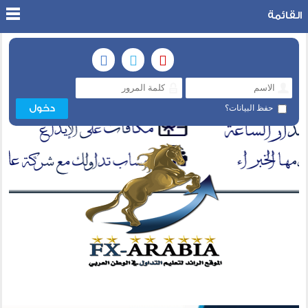
القائمة
حفظ البيانات؟