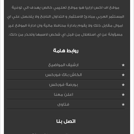
موقع اف اكس ارابيا هو موقع تعليمي خالص يهدف الي توعية
المستثمر العربي مبادئ الاستثمار و التداول الناجح ولا يتحصل علي اي
اموال مقابل ذلك ولا يقوم بادارة محافظ مالية وان ادارة الموقع غير
مسؤولة عن اي استغلال من قبل اي شخص لاسمها وتحذر من ذلك.
روابط هامة
ارشيف المواضيع
الكاش باك فوركس
بورصة فوركس
اعلن معنا
فتاوى
اتصل بنا