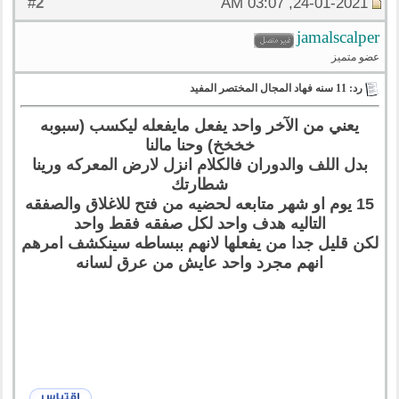
2
#
24-01-2021, 03:07 AM
jamalscalper
عضو متميز
رد: 11 سنه فهاد المجال المختصر المفيد
يعني من الآخر واحد يفعل مايفعله ليكسب (سبوبه
خخخخ) وحنا مالنا
بدل اللف والدوران فالكلام انزل لارض المعركه ورينا
شطارتك
15 يوم او شهر متابعه لحضيه من فتح للاغلاق والصفقه
التاليه هدف واحد لكل صفقه فقط واحد
لكن قليل جدا من يفعلها لانهم ببساطه سينكشف امرهم
انهم مجرد واحد عايش من عرق لسانه