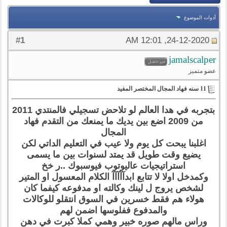
أدوات الموضوع
1
#
24-12-2020, 12:01 AM
jamalscalper
عضو متميز
11 سنه فهاد المجال المختصر المفيد
بتجربه في هدا العالم لو تلاحض تسجيلي فالمنتدي 2011
من 2009 اضع بين يديك ما يمنعك من التقدم فهاد
المجال
اغلبنا يبحت كل يوم ولا عيب في التعليم الداتي لكن
يضيع وقت طويل قد يمتد لسنوات بين ما يسمى
استراتيجيات عاليوتوب فيوسبوك ..ر خخ
وكمدخل اولا لا تتابع ابدآآآآآ الكلام المعسول او المتير
لشخص يروج ل لينك وكالته او مدفوعه كيفما كان
هولاء هم فقط خسرين في السوق انتقلو للوكالات
والمدفوع ففلوسها اضمن لهم
وراس مالهم صوره خبير وهمي كملا كبرت في دهن