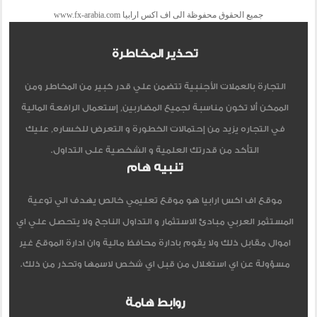
جميع الحقوق محفوظة الى اف اكس ارابيا www.fx-arabia.com
تحذير المخاطرة
التجارة بالعملات الأجنبية تتضمن علي قدر كبير من المخاطر ومن
الممكن ألا تكون مناسبة لجميع المضاربين, إستعمال الرافعة المالية
في التجاره يزيد من إحتمالات الخطورة و التعرض للخساره, عليك
التأكد من قدرتك العلمية و الشخصية على التداول.
تنبيه هام
موقع اف اكس ارابيا هو موقع تعليمي خالص يهدف الي توعية
المستثمر العربي مبادئ الاستثمار و التداول الناجح ولا يتحصل علي اي
اموال مقابل ذلك ولا يقوم بادارة محافظ مالية وان ادارة الموقع غير
مسؤولة عن اي استغلال من قبل اي شخص لاسمها وتحذر من ذلك.
روابط هامة