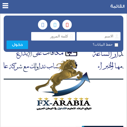
القائمة
حفظ البيانات؟