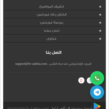
ارشيف المواضيع
الكاش باك فوركس
بورصة فوركس
اعلن معنا
فتاوى
اتصل بنا
البريد الإلكتروني للدعم الفنى :
support@fx-arabia.com
جميع الحقوق محفوظة
اف اكس ارابيا
– احدى مواقع Inwestopedia Sp. Z