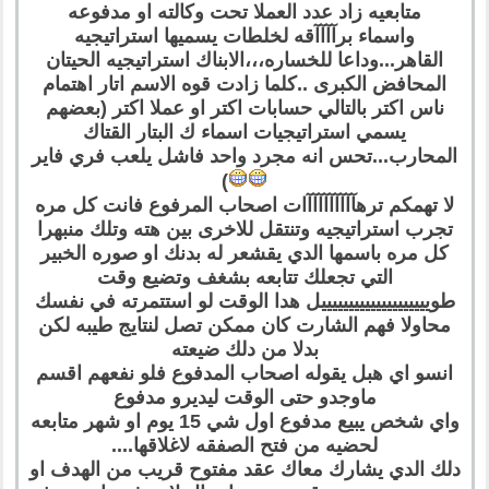
متابعيه زاد عدد العملا تحت وكالته او مدفوعه
واسماء برآآآآقه لخلطات يسميها استراتيجيه
القاهر...وداعا للخساره،،،الابناك استراتيجيه الحيتان
المحافض الكبرى ..كلما زادت قوه الاسم اتار اهتمام
ناس اكتر بالتالي حسابات اكتر او عملا اكتر (بعضهم
يسمي استراتيجيات اسماء ك البتار القتاك
المحارب...تحس انه مجرد واحد فاشل يلعب فري فاير
)
لا تهمكم ترهآآآآآآآآآات اصحاب المرفوع فانت كل مره
تجرب استراتيجيه وتنتقل للاخرى بين هته وتلك منبهرا
كل مره باسمها الدي يقشعر له بدنك او صوره الخبير
التي تجعلك تتابعه بشغف وتضيع وقت
طوييييييييييييييييييييل هدا الوقت لو استتمرته في نفسك
محاولا فهم الشارت كان ممكن تصل لنتايج طيبه لكن
بدلا من دلك ضيعته
انسو اي هبل يقوله اصحاب المدفوع فلو نفعهم اقسم
ماوجدو حتى الوقت ليديرو مدفوع
واي شخص يبيع مدفوع اول شي 15 يوم او شهر متابعه
لحضيه من فتح الصفقه لاغلاقها....
دلك الدي يشارك معاك عقد مفتوح قريب من الهدف او