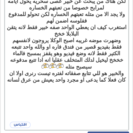
لكن هناك من يبحت عن خبير عصى سحريه يحول ايامه
لمرابح خصوصا من تعبتهم الخساره
ولا يجد الا من متله تعبتهم الخساره لكن تحولو للمدفوع
ففلوسه اضمن لهم
استغرب كيف ان يعطي الواحد صفه خبير فقط لانه يتقن
البلابلا خخخ
وضهرت موضه غريبه اصبح الوكلا يروجون لانفسهم
فقط بفيديو قصير من فندق فاره او والله واحد تتبعه
الكتير فقط لانه وضع فيديو وهو يقفز بمسبح فالماء
خخخخ ليخيل لدلك المتخلف عقليا انه ادا تتبع مدفوعه
سيصبح متله
والخبير هو للي تتابع صفقاته لفتره تيست رنرى اولا ان
كان فعلا كما يدعى او مجرد واحد يعيش من عرق لسانه