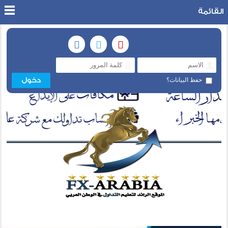
القائمة
حفظ البيانات؟