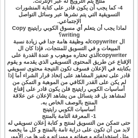
منتج يتم الترويج له عبر الإنترنت.
4- كما يجب أن يكون قادر على كتابة المنشورات
التسويقية التي يتم نشرها عبر وسائل التواصل
الإجتماعي.
لماذا يجب أن يتعلم أي مسوق الكوبي رايتينج Copy
writing؟
ال copywriterله وظيفة هامة جدا في زيادة نسبة
المبيعات و في التسويق للمنتجات، فإذا كان ال
copywriterالذي تختاره موهوب و عندة القدرة على
الإقناع عن طريق المحتوى التسويقي الذي يقدمه و يقوم
بكتابته في الإعلان فسوف تكون النتيجة محتوى تسويقي
قادر على تحفيز المشاهد على إتخاذ قرار الشراء أما إذا
لم يكن على القدر الكافي من الموهبة و التمكن من
أساسيات الكوبي رايتينج فلن يكون قادر على إقناع
لمشاهد بل قد يتسائل من يشاهد الإعلان عن علاقة
المنتج بالوصف الخاص به.
أساسيات الكوبي رايتينج
1- المعرفة التامة بالمنتج
حتى تتمكن من التسويق لمنتج و كتابة إعلان تسويقي له
لابد من أن تكون على دراية تامة بالمنتج و كل ما يخصه
مثل إستخداماته و صفاته و مميزاته و غيرها من الأمور