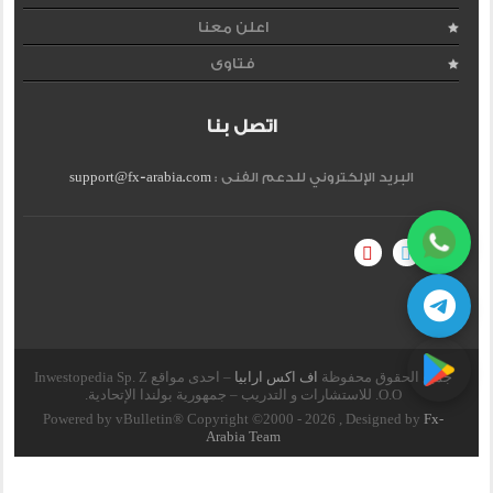
اعلن معنا
فتاوى
اتصل بنا
البريد الإلكتروني للدعم الفنى :
support@fx-arabia.com
جميع الحقوق محفوظة
اف اكس ارابيا
– احدى مواقع Inwestopedia Sp. Z
O.O. للاستشارات و التدريب – جمهورية بولندا الإتحادية.
Powered by vBulletin® Copyright ©2000 - 2026 , Designed by
Fx-
Arabia Team