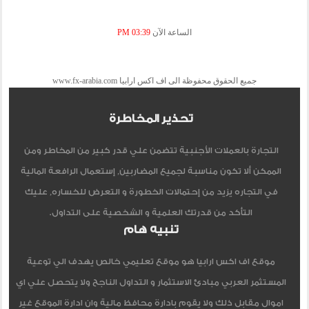
الساعة الآن
03:39 PM
جميع الحقوق محفوظة الى اف اكس ارابيا www.fx-arabia.com
تحذير المخاطرة
التجارة بالعملات الأجنبية تتضمن علي قدر كبير من المخاطر ومن
الممكن ألا تكون مناسبة لجميع المضاربين, إستعمال الرافعة المالية
في التجاره يزيد من إحتمالات الخطورة و التعرض للخساره, عليك
التأكد من قدرتك العلمية و الشخصية على التداول.
تنبيه هام
موقع اف اكس ارابيا هو موقع تعليمي خالص يهدف الي توعية
المستثمر العربي مبادئ الاستثمار و التداول الناجح ولا يتحصل علي اي
اموال مقابل ذلك ولا يقوم بادارة محافظ مالية وان ادارة الموقع غير