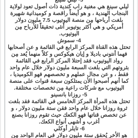
ليلي سينغ هي مغنية راب كندية ذات أصول تعود لولاية
البنجاب الهندية ، و هو أيضاً راقصة و كوميدانية شهيرة
بلغت أرباحها مِن منصة اليوتيوب 7.5 مليون دولار
أمريكي و هي أكثر يوتيوبر أنثى تحقيقاً للأرباح مِن
اليوتيوب.
4- سموش
تحتل هذه القناة المركز الرابع في القائمة و عن أصحابها
فهما أنتوني باديلا و إيان هيكوكس و كلاً منهما يُعد مِن
رواد اليوتيوب فقد إحتلا المركز الرابع في القائمة
بثروتهم التي بلغت السبعة مليون دولار خلال عام واحد
فقط ، و عن مجال عملهم و تخصصهم فهو الكوميديا ،
كما أنهم أصبحوا الأن يمتلكون سبعة قنوات على منصة
اليوتيوب مع شركات راعية مِن تخصصات مختلفة.
5- روزانا بانسينو
تحتل هذه المرأة المركز الخامس في القائمة فقد بلغت
ثروة روزانا خلال عام واحد فقن ستة مليون دولار ، و
عن تخصص قناتها فهو الكعك حيث تقوم روزانا بصنع
أغرب و أشهى أنواع الكعك.
6- تايلر أوكلي
هو الأخر يُحقق ستة مليون دولار في العام الواحد مِن