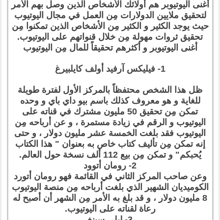
أغنى اليوتيوبر هم أولائك الأشخاص الذين وصل بهم الأمر
لتحقيق ملايين الدولارات مِن العمل في مجال اليوتيوب
حيث يوجد الكثير و الكثير مِن الأشخاص الذين تمكنوا مِن
تحقيق ثروات مهولة مِن خلال قنواتهم على اليوتيوب.
أغنى اليوتيوبر و أكثرهم تحقيقاً للمال مِن اليوتيوب
1- فيليكس آرفيد أولف كايلبيرغ
ظل هذا الشخص محتفظاً بالمركز الأول لفترة طويلة
للغاية و هو معروف كذلك باسم بيو داي باي و وحده
تمكن مِن تحقيق 50 مليون مشترك في قناته على
اليوتيوب و الرقم في زيادة مستمرة ، و عن أرباحه مِن
اليوتيوب فقد بلغت الخمسة عشر مليون دولار ، و حتى
إنه تمكن مِن تأليف كتاب خاص به بعنوان " هذا الكتاب
يُحبكم" و تمكن مِن بيع 112 ألف نسخة حول العالم.
2- رومان أتوود
وعن صاحب المركز الثاني في القائمة فهو رومان أتورد
الكوميديان الشهير الذي بلغت أرباحه مِن منصة اليوتيوب
8 مليون دولار ، و قد بلغ به الأمر مِن الشهر أن أصبح له
رعاة لقناته على اليوتيوب.
3- ليلي سينغ