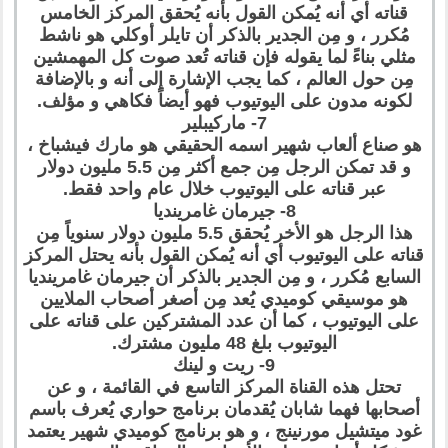
قناته أي أنه يُمكن القول بأنه يُحقق المركز الخامس
مُكرر ، و مِن الجدير بالذكر أن تايلر أوكلي هو ناشط
مثلي بناءً لما يقوله فإن قناته تُعد صوت كل المهمشين
مِن حول العالم ، كما يجب الإشارة إلى أنه و بالإضافة
لكونه مدون على اليوتيوب فهو أيضاً فكاهي و مؤلف.
7- ماركيبلير
هو صناع ألعاب شهير اسمه الحقيقي هو مارك فيشباخ ،
و قد تمكن الرجل مِن جمع أكثر مِن 5.5 مليون دولار
عبر قناته على اليوتيوب خلال عام واحد فقط.
8- جيرمان غامرينديا
هذا الرجل هو الأخر يُحقق 5.5 مليون دولار سنوياً مِن
قناته على اليوتيوب أي أنه يُمكن القول بأنه يحتل المركز
السابع مُكرر ، و مِن الجدير بالذكر أن جيرمان غامرينديا
هو موسيقي كوميدي يُعد مِن أصغر أصحاب الملايين
على اليوتيوب ، كما أن عدد المشتركين على قناته على
اليوتيوب بلغ 48 مليون مشترك.
9- ريت و لينك
تحتل هذه القناة المركز التاسع في القائمة ، و عن
أصحابها فهما شابان يُقدمان برنامج حواري يُعرف باسم
غود ميتشيل مورنينج ، و هو برنامج كوميدي شهير يعتمد