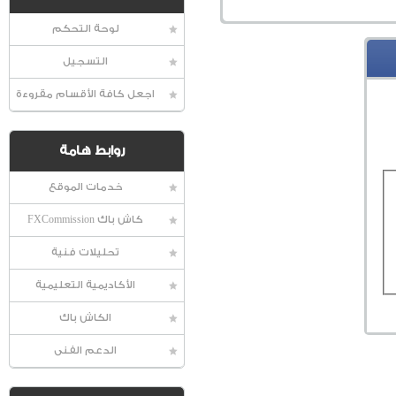
لوحة التحكم
التسجيل
اجعل كافة الأقسام مقروءة
روابط هامة
خدمات الموقع
كاش باك FXCommission
تحليلات فنية
الأكاديمية التعليمية
الكاش باك
الدعم الفنى