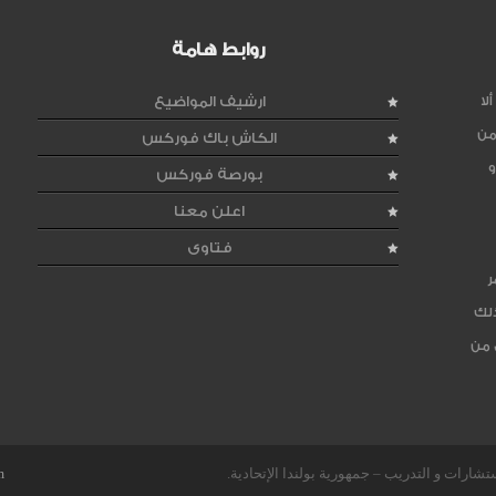
روابط هامة
لا
ارشيف المواضيع
من
الكاش باك فوركس
و
بورصة فوركس
اعلن معنا
فتاوى
ر
ذلك
 من
m