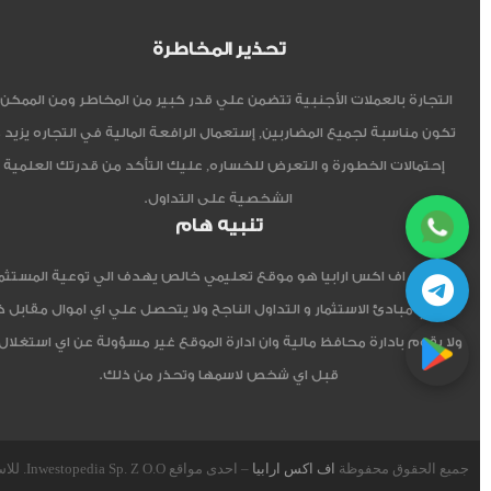
تحذير المخاطرة
التجارة بالعملات الأجنبية تتضمن علي قدر كبير من المخاطر ومن الممكن أ
تكون مناسبة لجميع المضاربين, إستعمال الرافعة المالية في التجاره يزيد 
إحتمالات الخطورة و التعرض للخساره, عليك التأكد من قدرتك العلمية 
الشخصية على التداول.
تنبيه هام
موقع اف اكس ارابيا هو موقع تعليمي خالص يهدف الي توعية المستثم
العربي مبادئ الاستثمار و التداول الناجح ولا يتحصل علي اي اموال مقابل 
ولا يقوم بادارة محافظ مالية وان ادارة الموقع غير مسؤولة عن اي استغلال
قبل اي شخص لاسمها وتحذر من ذلك.
جميع الحقوق محفوظة
اف اكس ارابيا
– احدى مواقع Inwestopedia Sp. Z O.O. للاستشارات و التدريب – جمهورية بولندا الإتحادية.