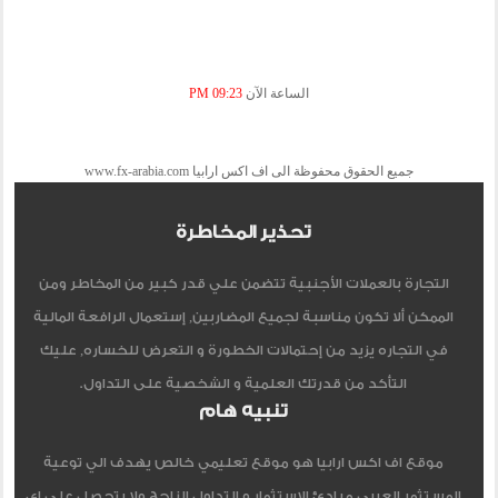
الساعة الآن
09:23 PM
جميع الحقوق محفوظة الى اف اكس ارابيا www.fx-arabia.com
تحذير المخاطرة
التجارة بالعملات الأجنبية تتضمن علي قدر كبير من المخاطر ومن
الممكن ألا تكون مناسبة لجميع المضاربين, إستعمال الرافعة المالية
في التجاره يزيد من إحتمالات الخطورة و التعرض للخساره, عليك
التأكد من قدرتك العلمية و الشخصية على التداول.
تنبيه هام
موقع اف اكس ارابيا هو موقع تعليمي خالص يهدف الي توعية
المستثمر العربي مبادئ الاستثمار و التداول الناجح ولا يتحصل علي اي