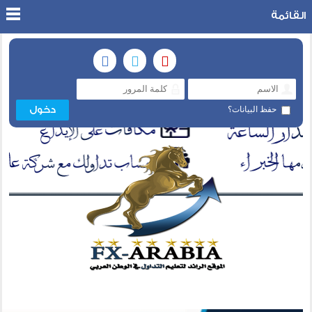
القائمة
حفظ البيانات؟