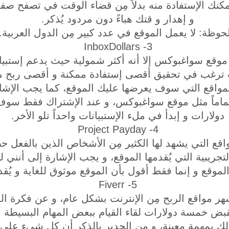
نك الإستفادة منه بدلاً مِن قضاء الوقت في تصفح صفح
و إهدار و قتك هباءً دون مردود يُذكر.
حوظة: لا يعمل الموقع في عدد كبير مِن الدول العربية.
3- InboxDollars
ا موقع سواغبوكس إلا أنه أكثر شمولية حيث يدعم إستبيا
ُنت ترغب في تحقيق أقصى إستفادة ممكنة و أقصى ربح 
مواقع التي سوف يعرضها عليك الموقع، كما يجب الإشار
ماماً مثل موقع سواغبوكس، و عند الإشتراك فقط س
دولارات و إبدأ في ملء الإستبيانات واحداً تلو الأخر.
4- Project Payday
اقع التي يشهد لها الكثير مِن الأشخاص الذين بالفعل ح
تجريبية التي يُقدمها الموقع، و يجب الإشارة إلى أنني
لموقع و إنما فقط أقول بأن الموقع موثوق للغاية و يُقدم
5- Fiverr
هر مواقع الربح مِن الإنترنت بشكل عام، و عن فكرة ال
بض خمسة دولارات لقاء القيام ببعض المهام البسيطة 
لك بمهمة معينة، و مِن الجدير بالذكر أن كل شيء على 