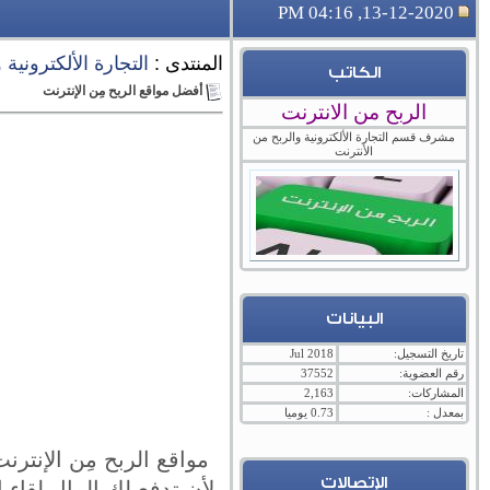
13-12-2020, 04:16 PM
المنتدى :
التجارة الألكترونية
الكاتب
أفضل مواقع الربح مِن الإنترنت
الربح من الانترنت
مشرف قسم التجارة الألكترونية والربح من
الأنترنت
البيانات
تاريخ التسجيل:
Jul 2018
رقم العضوية:
37552
المشاركات:
2,163
بمعدل :
0.73 يوميا
مواقع الربح مِن الإنترن
الإتصالات
لأن تدفع لك المال لقاء ا