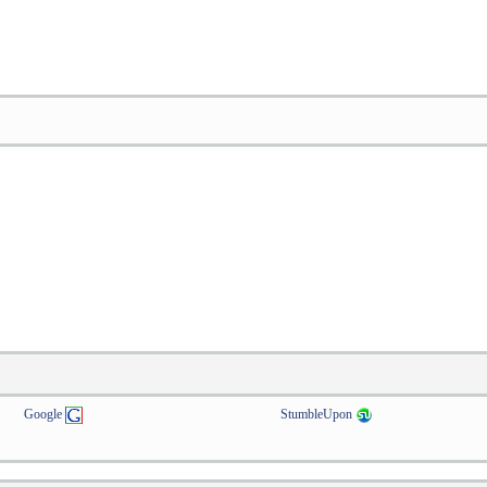
Google
StumbleUpon