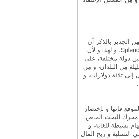
مِن الجدير بالذكر أن
الموقع تُديره شركة أبحاث تسويقية ألمانية تُعرف باسم Splendid Research GMbH، و لهذا و لأن
ين دولة مختلفة، على
ة مِن البلدان، و مِن
إلى ثلاثة دولارات، و
وقع فإنها و بإختصار
ن محرك البحث الخاص
ام بسيطة للغاية، و
في التسلية و ربح المال