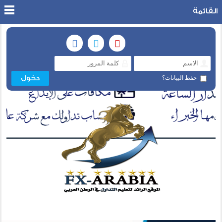
القائمة
حفظ البيانات؟