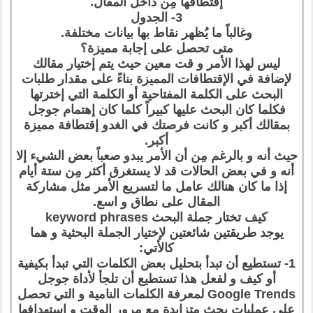
إقتطافها مِن داخل المقال.
3- الجدول
وغالباً ما يُظهر نقاط بها بيانات مختلفة.
متى تحصل على إجابة مميزة؟
ليس لهذا الأمر و قت معين حيث يتم إختيار مقالك
لإضافة في الإقتطافات المميزة بناءً على مقدار طلبات
البحث على الكلمة المفتاحية أو الكلمة التي إخترتها
فكلما كان البحث عليها كبيراً كلما كان إهتمام جوجل
بمقالك أكبر و كانت فرصتك في الغدو إقتطافة مميزة
أكبر.
حيث أنه و بالرغم مِن أن الأمر يبدو صعباً بعض الشيء إلا
أنه و في بعض الحالات قد لا يستغرق أكثر مِن ستة أيام
إذا ما كان هنالك عامل ما لتسريع الأمر مثل مشاركة
المقال على نطاق و اسع.
كيف تختار جملة البحث keyword phrases
يوجد طريقتين شائعتين لإختيار الجملة البحثية و هما
كالأتي:
1- تستطيع أن تبدأ بتحليل بعض الكلمات التي تبدأ بكيفية
أو كيف و لفعل هذا تستطيع أن تلجأ لأداة جوجل
Google Trends لمعرفة الكلمات النامية و التي تحصل
على عمليات بحث متزايدة مع مرور الوقت و إستهدافها