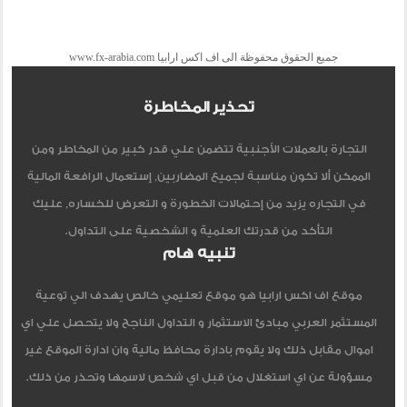
جميع الحقوق محفوظة الى اف اكس ارابيا www.fx-arabia.com
تحذير المخاطرة
التجارة بالعملات الأجنبية تتضمن علي قدر كبير من المخاطر ومن
الممكن ألا تكون مناسبة لجميع المضاربين, إستعمال الرافعة المالية
في التجاره يزيد من إحتمالات الخطورة و التعرض للخساره, عليك
التأكد من قدرتك العلمية و الشخصية على التداول.
تنبيه هام
موقع اف اكس ارابيا هو موقع تعليمي خالص يهدف الي توعية
المستثمر العربي مبادئ الاستثمار و التداول الناجح ولا يتحصل علي اي
اموال مقابل ذلك ولا يقوم بادارة محافظ مالية وان ادارة الموقع غير
مسؤولة عن اي استغلال من قبل اي شخص لاسمها وتحذر من ذلك.