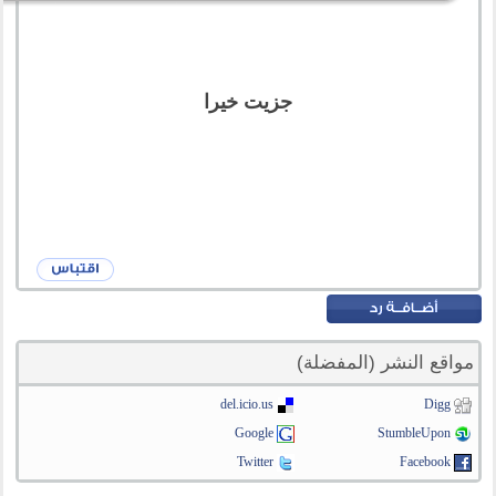
جزيت خيرا
مواقع النشر (المفضلة)
del.icio.us
Digg
Google
StumbleUpon
Twitter
Facebook