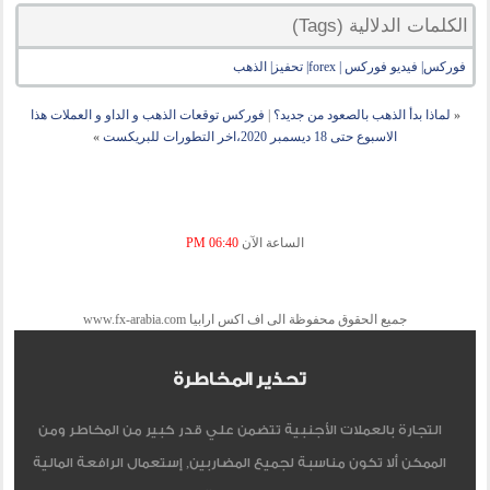
الكلمات الدلالية (Tags)
فوركس| فيديو فوركس | forex| تحفيز| الذهب
«
لماذا بدأ الذهب بالصعود من جديد؟
|
فوركس توقعات الذهب و الداو و العملات هذا
الاسبوع حتى 18 ديسمبر 2020،اخر التطورات للبريكست
»
الساعة الآن
06:40 PM
جميع الحقوق محفوظة الى اف اكس ارابيا www.fx-arabia.com
تحذير المخاطرة
التجارة بالعملات الأجنبية تتضمن علي قدر كبير من المخاطر ومن
الممكن ألا تكون مناسبة لجميع المضاربين, إستعمال الرافعة المالية