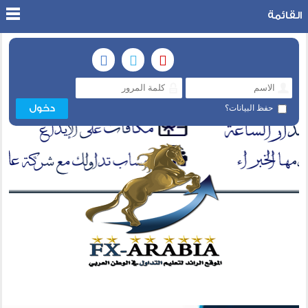
القائمة
حفظ البيانات؟