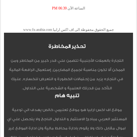
الساعة الآن
06:39 PM
جميع الحقوق محفوظة الى اف اكس ارابيا www.fx-arabia.com
تحذير المخاطرة
التجارة بالعملات الأجنبية تتضمن علي قدر كبير من المخاطر ومن
الممكن ألا تكون مناسبة لجميع المضاربين, إستعمال الرافعة المالية
في التجاره يزيد من إحتمالات الخطورة و التعرض للخساره, عليك
التأكد من قدرتك العلمية و الشخصية على التداول.
تنبيه هام
موقع اف اكس ارابيا هو موقع تعليمي خالص يهدف الي توعية
المستثمر العربي مبادئ الاستثمار و التداول الناجح ولا يتحصل علي اي
اموال مقابل ذلك ولا يقوم بادارة محافظ مالية وان ادارة الموقع غير