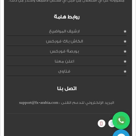
مسؤولة عن اي استغلال من قبل اي شخص لاسمها وتحذر من ذلك.
روابط هامة
ارشيف المواضيع
الكاش باك فوركس
بورصة فوركس
اعلن معنا
فتاوى
اتصل بنا
البريد الإلكتروني للدعم الفنى :
support@fx-arabia.com