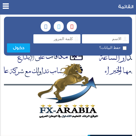
القائمة
حفظ البيانات؟