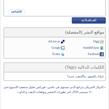
مواقع النشر (المفضلة)
del.icio.us
Digg
Google
StumbleUpon
Twitter
Facebook
الكلمات الدلالية (Tags)
لماذا
,
بالصعود
,
بدأالذهب
,
جديد؟
«
الدولار الامريكى يتراجع لأدنى مستوى فى عامين
|
فوركس تحليل منتصف الاسبوع حتى
11 ديسمبر 2020، اخر تطورات التحفيز وتوقعات الذهب و الداو
»