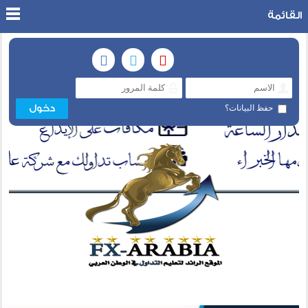
القائمة
حفظ البيانات؟