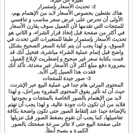
تميزه عن غيره.
2- تحديث الأسعار بإستمرار
هناك نقتطين بخصوص الأسعار لابد من الإهتمام بهم،
الأولى أن تحرص على عرض سعر مناسب و تنافسي
للمنتجات التي تقدمها لأن العميل سوف يقارن الأسعار
في أكثر من صفحة قبل إتخاذ قرار الشراء، و الثاني هو
تحديث الأسعار بإستمرار طبقا للمتغيرات التي تحدث في
السوق، و لهذا يجب أن يتم كتابة السعر الصحيح بشكل
واضح قبل إتمام عملية الشراء مباشرة، فتخيل أنك قد
قمت بكتابة سعر غير صحيح و إضطريت لإبلاغ العميل
بضرورة دفع مبلغ أكثر لأن الأسعار غير محدثة، تأكد أنك
فقدت هذا العميل إلى الأبد.
3- صور جيدة للمنتجات
المحتوى المرئي هام جدا في عملية البيع عبر الإنترنت
حيث أن له تأثير يفوق المحتوى المقروء بمراحل، و لهذا
لابد من الإهتمام بالصور الخاصة بالمنتجات و بجودتها
فلابد من أن تكون ذات جودة عالية، و لهذا يجب أن تهتم
بالإضاءة جيدا عند إلتقاط الصور حتى تكون واضحة بكافة
تفاصيلها، كما يجب أن تقوم بضغط الصور قبل تنزيلها
على صفحة البيع حتى لا تتأثر سرعة صفحتك بالصور
الكبيرة و يصبح أبطأ.