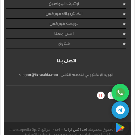
ارشيف المواضيع
الكاش باك فوركس
بورصة فوركس
اعلن معنا
فتاوى
اتصل بنا
البريد الإلكتروني للدعم الفنى :
support@fx-arabia.com
جميع الحقوق محفوظة
اف اكس ارابيا
– احدى مواقع Inwestopedia Sp. Z
O.O. للاستشارات و التدريب – جمهورية بولندا الإتحادية.