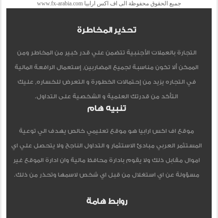
جميع الحقوق محفوظة الى اف اكس ارابيا www.fx-arabia.com
تحذير المخاطرة
التجارة بالعملات الأجنبية تتضمن علي قدر كبير من المخاطر ومن
الممكن ألا تكون مناسبة لجميع المضاربين, إستعمال الرافعة المالية
في التجاره يزيد من إحتمالات الخطورة و التعرض للخساره, عليك
التأكد من قدرتك العلمية و الشخصية على التداول.
تنبيه هام
موقع اف اكس ارابيا هو موقع تعليمي خالص يهدف الي توعية
المستثمر العربي مبادئ الاستثمار و التداول الناجح ولا يتحصل علي اي
اموال مقابل ذلك ولا يقوم بادارة محافظ مالية وان ادارة الموقع غير
مسؤولة عن اي استغلال من قبل اي شخص لاسمها وتحذر من ذلك.
روابط هامة