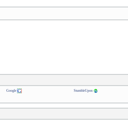
Google
StumbleUpon