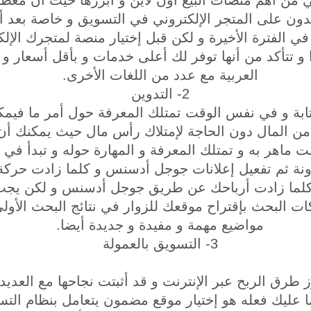
وني من أهم منصات البيع أون لاين و أبرزها حيث أن مع
تمدون على المتجر الإلكتروني في التسويق و خاصة بعد
ير في الفترة الأخيرة و لكن قبل إختيار منصة لمتجرك ال
 تتأكد من أنها توفر لك أعلى خدمات و بأقل أسعار و أي
العربية مع عدد من اللغات الأخرى.
2- التدوين
كتابة و في نفس الوقت تمتلك المعرفة حول أمر ما فيم
 من المال دون الحاجة لإمتلاك رأس مال حيث يمكنك أن
 ماهر به و تمتلك المعرفة و المهارة حوله و تبدأ في 
ونة ثم تفعيل إعلانات جوجل أدسنس و كلما زادت حركة 
كلما زادت أرباحك عن طريق جوجل أدسنس و لكن يجب أ
ت البحث بإقتراح موقعك للزوار في نتائج البحث الأول
مواضيع مهمة و مفيدة و جديدة أيضا.
3- التسويق بالعمولة
 طرق الربح عبر الإنترنت و قد أثبتت نجاحها مع العديدين
عليك فعله هو إختيار موقع مضمون يتعامل بنظام التسو