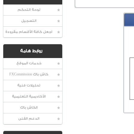
لوحة التحكم
التسجيل
اجعل كافة الأقسام مقروءة
روابط هامة
خدمات الموقع
كاش باك FXCommission
تحليلات فنية
الأكاديمية التعليمية
الكاش باك
الدعم الفنى