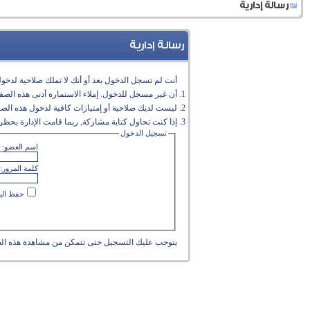
رسالة إدارية
رسالة إدارية
أنت لم تسجل الدخول بعد أو أنك لا تملك صلاحية لدخول 
أن غير مسجل للدخول. إملاء الاستمارة أدنى هذه الص
ليست لديك صلاحية أو إمتيازات كافية لدخول هذه الص
إذا كنت تحاول كتابة مشاركة, ربما قامت الإدارة بحظر 
تسجيل الدخول
اسم العضو:
كلمة المرور:
حفظ البي
يتوجب عليك
التسجيل
حتى تتمكن من مشاهدة هذه ال