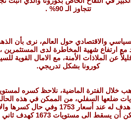
لكبير في اللقاح الخاص بكورونا والذي اثبت ن
تتجاوز الـ 90% .
لسياسي والاقتصادي حول العالم، نرى بأن الذ
يد مع ارتفاع شهية المخاطرة لدى المستثمرين 
قليلاً عن الملاذات الأمنة، مع الامال القوية ل
كورونا بشكل تدريجي.
ب خلال الفترة الماضية، نلاحظ كسره لمستويا
يات ضلعها السفلي، من الممكن في هذه الحال
جديدة للذهب كأول هدف له عند أسعار 1753 
أن يسقط الى مستويات 1673 كهدف ثاني له.