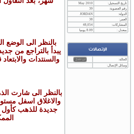
شهر، بعد التفاؤل ا
تاريخ التسجيل:
May 2010
رقم العضوية:
39
الدولة:
JORDAN
العمر:
38
المشاركات:
48,054
بمعدل :
8.09 يوميا
بالنظر الى الوضع ا
الإتصالات
يبدأ بالتراجع من جد
والسنتدات والابتعاد 
الحالة:
وسائل الإتصال:
بالنظر الى شارت الذه
والاغلاق اسفل مستو
الممكن 