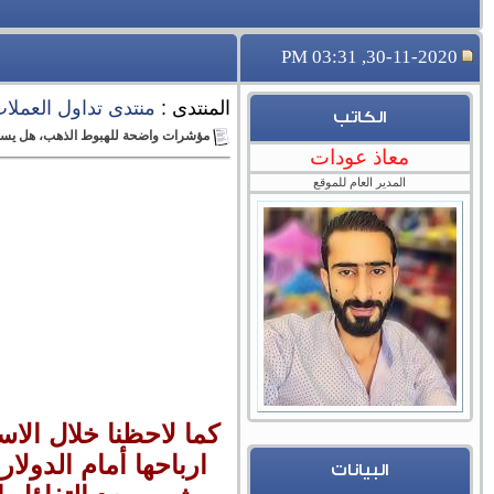
30-11-2020, 03:31 PM
المنتدى :
منتدى تداول العملات ا
الكاتب
مؤشرات واضحة للهبوط الذهب، هل يست
معاذ عودات
المدير العام للموقع
كما لاحظنا خلال الا
البيانات