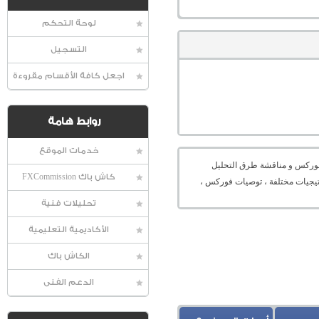
لوحة التحكم
التسجيل
اجعل كافة الأقسام مقروءة
روابط هامة
خدمات الموقع
عالمية الفوركس و مناقشة طرق التحليل
كاش باك FXCommission
راتيجيات مختلفة ، توصيات فوركس ،
تحليلات فنية
الأكاديمية التعليمية
الكاش باك
الدعم الفنى