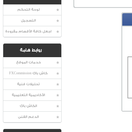
لوحة التحكم
التسجيل
اجعل كافة الأقسام مقروءة
روابط هامة
خدمات الموقع
كاش باك FXCommission
تحليلات فنية
الأكاديمية التعليمية
الكاش باك
الدعم الفنى