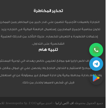
تحذير المخاطرة
التجارة بالعملات الأجنبية تتضمن علي قدر كبير من المخاطر ومن الممكن أ
تكون مناسبة لجميع المضاربين, إستعمال الرافعة المالية في التجاره يزيد 
إحتمالات الخطورة و التعرض للخساره, عليك التأكد من قدرتك العلمية 
الشخصية على التداول.
تنبيه هام
موقع اف اكس ارابيا هو موقع تعليمي خالص يهدف الي توعية المستثم
العربي مبادئ الاستثمار و التداول الناجح ولا يتحصل علي اي اموال مقابل 
ولا يقوم بادارة محافظ مالية وان ادارة الموقع غير مسؤولة عن اي استغلال
قبل اي شخص لاسمها وتحذر من ذلك.
جميع الحقوق محفوظة
اف اكس ارابيا
– احدى مواقع Inwestopedia Sp. Z O.O. للاستشارات و التدريب – جمهورية بولندا الإتحادية.