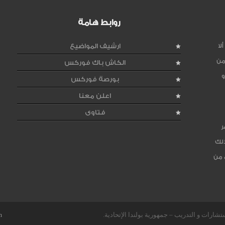
روابط هامة
لا
ارشيف المواضيع
من
الكاش باك فوركس
و
بورصة فوركس
اعلن معنا
فتاوى
ر
ذلك
 من
m