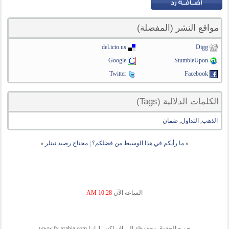
مواقع النشر (المفضلة)
del.icio.us
Digg
Google
StumbleUpon
Twitter
Facebook
الكلمات الدلالية (Tags)
الذهب
,
التداول
,
ضمان
«
ما رأيكم في هذا الوسيط من فضلكم؟
|
محتاج رصيد نيتلر
»
الساعة الآن
10:28 AM
جميع الحقوق محفوظة الى اف اكس ارابيا www.fx-arabia.com