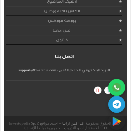
ارشيف المواضيع
الكاش باك فوركس
بورصة فوركس
اعلن معنا
فتاوى
اتصل بنا
البريد الإلكتروني للدعم الفنى :
support@fx-arabia.com
جميع الحقوق محفوظة
اف اكس ارابيا
– احدى مواقع Inwestopedia Sp. Z
O.O. للاستشارات و التدريب – جمهورية بولندا الإتحادية.