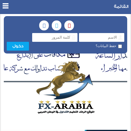
القائمة
حفظ البيانات؟