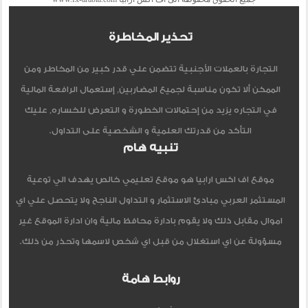
تحذير المخاطرة
التجارة بالعملات الأجنبية تتضمن علي قدر كبير من المخاطر ومن
الممكن ألا تكون مناسبة لجميع المضاربين, إستعمال الرافعة المالية
في التجاره يزيد من إحتمالات الخطورة و التعرض للخساره, عليك
التأكد من قدرتك العلمية و الشخصية على التداول.
تنبيه هام
موقع اف اكس ارابيا هو موقع تعليمي خالص يهدف الي توعية
المستثمر العربي مبادئ الاستثمار و التداول الناجح ولا يتحصل علي اي
اموال مقابل ذلك ولا يقوم بادارة محافظ مالية وان ادارة الموقع غير
مسؤولة عن اي استغلال من قبل اي شخص لاسمها وتحذر من ذلك.
روابط هامة