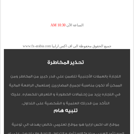
الساعة الآن
10:30 AM
جميع الحقوق محفوظة الى اف اكس ارابيا www.fx-arabia.com
تحذير المخاطرة
التجارة بالعملات الأجنبية تتضمن علي قدر كبير من المخاطر ومن
الممكن ألا تكون مناسبة لجميع المضاربين, إستعمال الرافعة المالية
في التجاره يزيد من إحتمالات الخطورة و التعرض للخساره, عليك
التأكد من قدرتك العلمية و الشخصية على التداول.
تنبيه هام
موقع اف اكس ارابيا هو موقع تعليمي خالص يهدف الي توعية
المستثمر العربي مبادئ الاستثمار و التداول الناجح ولا يتحصل علي اي