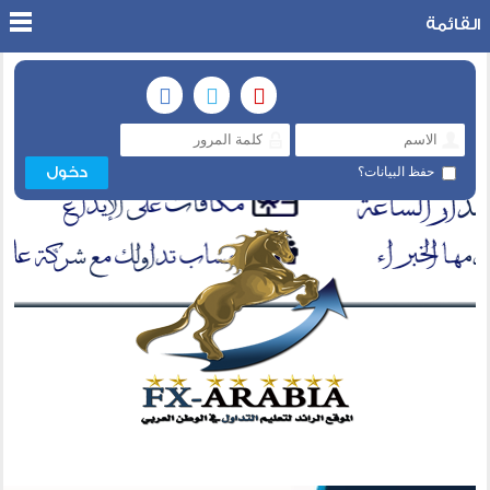
القائمة
حفظ البيانات؟