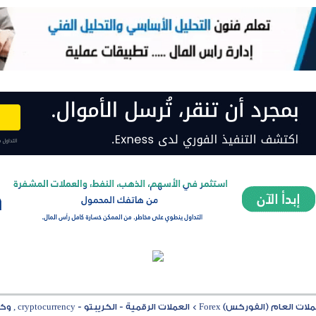
ت العام (الفوركس) Forex
>
العملات الرقمية - الكريبتو - cryptocurrency , وكل ما يتعلق بها