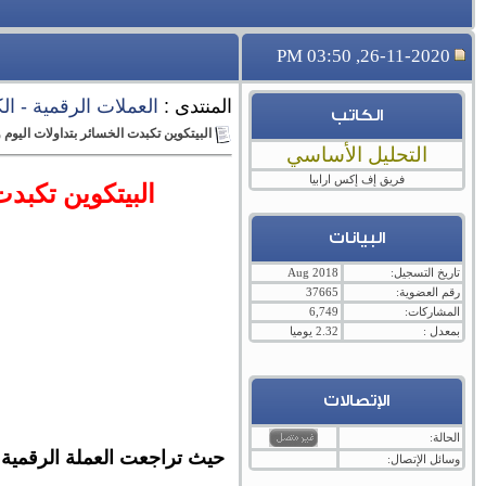
26-11-2020, 03:50 PM
المنتدى :
العملات الرقمية - الكريبتو - cryptocurrency ,
الكاتب
البيتكوين تكبدت الخسائر بتداولات اليوم وتتراجع
التحليل الأساسي
فريق إف إكس ارابيا
البيتكوين تكبدت ا
البيانات
تاريخ التسجيل:
Aug 2018
رقم العضوية:
37665
المشاركات:
6,749
بمعدل :
2.32 يوميا
الإتصالات
الحالة:
وسائل الإتصال: