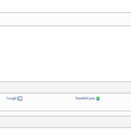
Google
StumbleUpon