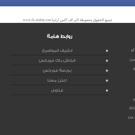
جميع الحقوق محفوظة الى اف اكس ارابيا www.fx-arabia.com
روابط هامة
لا
ارشيف المواضيع
من
الكاش باك فوركس
و
بورصة فوركس
اعلن معنا
فتاوى
ر
ذلك
 من