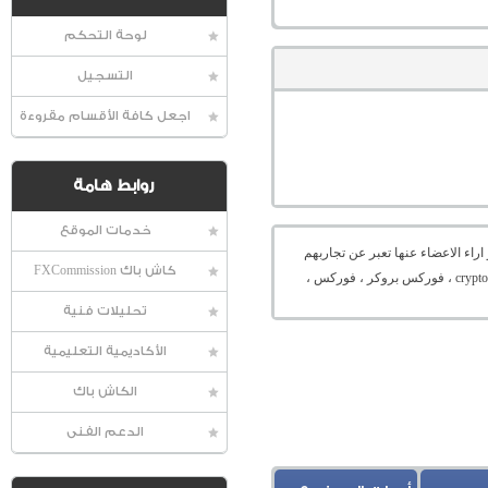
لوحة التحكم
التسجيل
اجعل كافة الأقسام مقروءة
روابط هامة
خدمات الموقع
راء الاعضاء عنها تعبر عن تجاربهم
كاش باك FXCommission
الشخصية و ليست اراء المنتدى ، ، ETH ، XRP ، BTC ، ميتاتريدر ، ايفون ، منصة ، شركة فوركس ،تداول العملات الرقمية ، تخزين العملات الرقمية ، الكريبتو ، cryptocurrency ، coinmarketcap ، فوركس بروكر ، فوركس ،
تحليلات فنية
الأكاديمية التعليمية
الكاش باك
الدعم الفنى