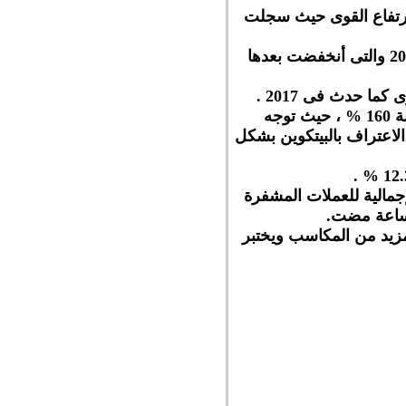
لارتفاع القوى حيث سجلت
وكانت أسعار البيتكوين قد أقتربت من مستويات 20000 دولار والتى لم تصل لها منذ عام 2017 والتى أنخفضت بعدها
ما حدث فى 2017 .
وقد حققت البتكوين مكاسب قوية منذ بداية هذا العام حيث تضاعفت قيمة البيتكوين بنسبة 160 % ، حيث توجه
لاعتراف بالبيتكوين بشكل
إجمالية للعملات المشفرة
زيد من المكاسب ويختبر