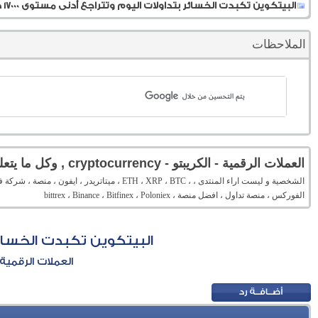
البيتكوين تكبدت الخسائر بتداولات اليوم وتتراجع أدنى مستوى 17000 دولار
الملاحظات
العملات الرقمية - الكريبتو - cryptocurrency , وكل ما يتعلق بها
الفوركس ، منصة تداول ، افضل منصة ، bittrex ، Binance ، Bitfinex ، Poloniex
البيتكوين تكبدت الخسائر بتد
العملات الرقمية - الكريبتو - rrency