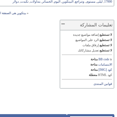
17000
,
ليلى
,
مستوى
,
وتتراجع
,
البيتكوين
,
اليوم
,
الخسائر
,
بتداولات
,
تكبدت
,
دولار
«
بيتكوين هى الصفقة الر
تعليمات المشاركة
لا تستطيع
إضافة مواضيع جديدة
لا تستطيع
الرد على المواضيع
لا تستطيع
إرفاق ملفات
لا تستطيع
تعديل مشاركاتك
is
BB code
متاحة
الابتسامات
متاحة
كود [IMG]
متاحة
كود HTML
معطلة
قوانين المنتدى