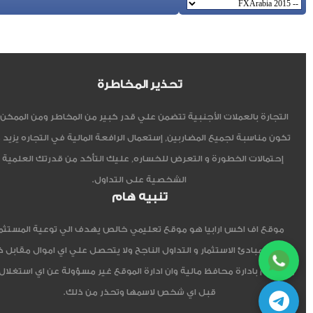
تحذير المخاطرة
التجارة بالعملات الأجنبية تتضمن علي قدر كبير من المخاطر ومن الممكن أ
تكون مناسبة لجميع المضاربين, إستعمال الرافعة المالية في التجاره يزيد 
إحتمالات الخطورة و التعرض للخساره, عليك التأكد من قدرتك العلمية 
الشخصية على التداول.
تنبيه هام
موقع اف اكس ارابيا هو موقع تعليمي خالص يهدف الي توعية المستثم
العربي مبادئ الاستثمار و التداول الناجح ولا يتحصل علي اي اموال مقابل 
ولا يقوم بادارة محافظ مالية وان ادارة الموقع غير مسؤولة عن اي استغلال
قبل اي شخص لاسمها وتحذر من ذلك.