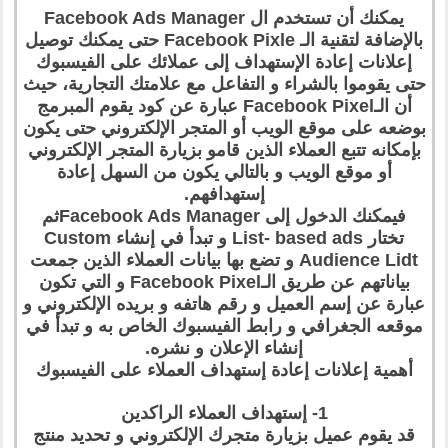
يمكنك أن تستخدم ال Facebook Ads Manager
بالإضافة لتقنية الـ Facebook Pixle حتى يمكنك توصيل
إعلانات إعادة الإستهداف إلى عملائك على الفيسبوك
حتى يقوموا بالشراء و التفاعل مع علامتك التجارية، حيث
أن الـFacebook Pixel عبارة عن كود يقوم المبرمج
بوضعه على موقع الويب أو المتجر الإلكتروني حتى يكون
بإمكانه تتبع العملاء الذين قامو بزيارة المتجر الإلكتروني
أو موقع الويب و بالتالي يكون من السهل إعادة
إستهدافهم.
فيمكنك الدخول إلى Facebook Ads Managerثم
تختار List- based ads و تبدأ في إنشاء Custom
Audience Lidt و تضع بها بيانات العملاء الذين جمعت
بياناتهم عن طريق الـFacebook Pixel و التي تكون
عبارة عن إسم العميل و رقم هاتفه و بريده الإلكتروني و
موقعه الجغرافي و رابط الفيسبوك الخاص به و تبدأ في
إنشاء الإعلان و نشره.
أهمية إعلانات إعادة إستهداف العملاء على الفيسبوك
1- إستهداف العملاء الراكدين
قد يقوم عميل بزيارة متجرك الإلكتروني و تحديد منتج