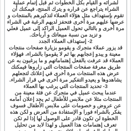
لشرائه و القيام بكل الخطوات ثم قبل إتمام عملية
الشراء يتراجع عن قراره و يترك المنتج، فيمكنك أن
تقوم بإستهداف مثل هؤلاء العملاء لتذكيرهم بالمنتجات و
عرضها عليهم مرة أخرى فتحفز لديهم الرغبة في الشراء
مرة أخرى و بالتالي تحول العميل الراكد إلى عميل فعلي
و تزيد من نسبة مبيعاتك و أرباحك.
2- إستهداف العملاء الجدد
قد يزور عملاء متجرك و يقومو بزيارة صفحات منتجات
معينة و يبدو إعجابهم بها ثم لا يقوموا بالشراء، فهؤلاء
العملاء قد عرفت بالفعل إهتماماتهم و ما يرغبون به عن
طريق معرفة صفحات المنتجات التي زاروها فيمكنك
عرض هذه المنتجات مرة أخرى في إعلانك لتجعلهم
يشاهدوها و يعيدو التفكير مرة أخرى في قرار الشراء.
3- تحديد المنتجات التي يرغب بها العملاء
عندما يبحث عميل في متجرك عن فئة معينة من
المنتجات مثلا عن ملابس للأطفال ثم يجد إعلان أمامه
عن عروض و خصومات على ملابس الأطفال فسوف
يفكر بالشراء فورا و الإستفادة من العرض و لكن هذه
الخطوة لن تكون قادر على الوصول لها إذا لم تكن
تعرف إهتمامات هذا العميل و لهذا لابد من تحليل