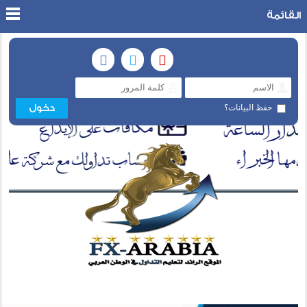
القائمة
حفظ البيانات؟