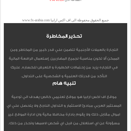
جميع الحقوق محفوظة الى اف اكس ارابيا www.fx-arabia.com
تحذير المخاطرة
التجارة بالعملات الأجنبية تتضمن علي قدر كبير من المخاطر ومن
الممكن ألا تكون مناسبة لجميع المضاربين, إستعمال الرافعة المالية
في التجاره يزيد من إحتمالات الخطورة و التعرض للخساره, عليك
التأكد من قدرتك العلمية و الشخصية على التداول.
تنبيه هام
موقع اف اكس ارابيا هو موقع تعليمي خالص يهدف الي توعية
المستثمر العربي مبادئ الاستثمار و التداول الناجح ولا يتحصل علي اي
اموال مقابل ذلك ولا يقوم بادارة محافظ مالية وان ادارة الموقع غير
مسؤولة عن اي استغلال من قبل اي شخص لاسمها وتحذر من ذلك.