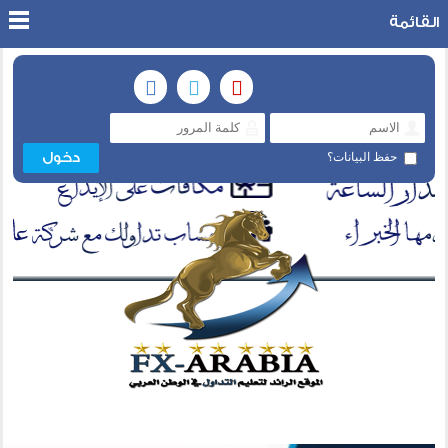
القائمة
حفظ البيانات؟