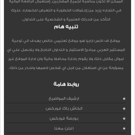
الممكن ألا تكون مناسبة لجميع المضاربين, إستعمال الرافعة المالية
في التجاره يزيد من إحتمالات الخطورة و التعرض للخساره, عليك
التأكد من قدرتك العلمية و الشخصية على التداول.
تنبيه هام
موقع اف اكس ارابيا هو موقع تعليمي خالص يهدف الي توعية
المستثمر العربي مبادئ الاستثمار و التداول الناجح ولا يتحصل علي اي
اموال مقابل ذلك ولا يقوم بادارة محافظ مالية وان ادارة الموقع غير
مسؤولة عن اي استغلال من قبل اي شخص لاسمها وتحذر من ذلك.
روابط هامة
ارشيف المواضيع
الكاش باك فوركس
بورصة فوركس
اعلن معنا