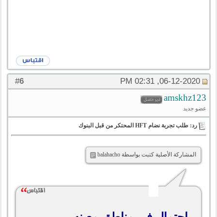
6
#
06-12-2020, 02:31 PM
amskhz123
عضو جديد
رد: طلب تجربة نضام HFT المحتكر من قبل البنوك
المشاركة الأصلية كتبت بواسطة balahacho
احتمال في مناطق معينه