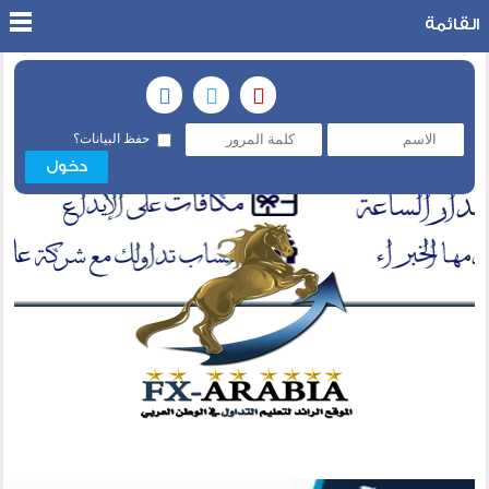
القائمة
حفظ البيانات؟