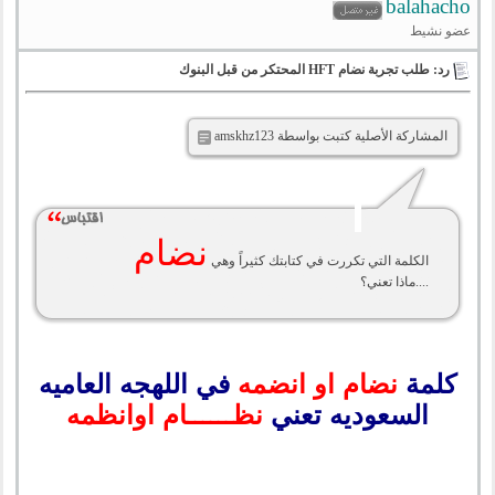
balahacho
عضو نشيط
رد: طلب تجربة نضام HFT المحتكر من قبل البنوك
المشاركة الأصلية كتبت بواسطة amskhz123
نضام
الكلمة التي تكررت في كتابتك كثيراً وهي
....ماذا تعني؟
كلمة
نضام او انضمه
في اللهجه العاميه
السعوديه تعني
نظــــــام اوانظمه