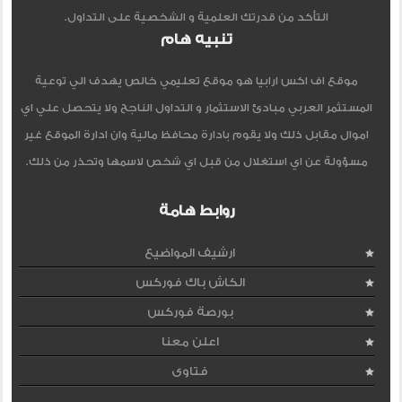
التأكد من قدرتك العلمية و الشخصية على التداول.
تنبيه هام
موقع اف اكس ارابيا هو موقع تعليمي خالص يهدف الي توعية
المستثمر العربي مبادئ الاستثمار و التداول الناجح ولا يتحصل علي اي
اموال مقابل ذلك ولا يقوم بادارة محافظ مالية وان ادارة الموقع غير
مسؤولة عن اي استغلال من قبل اي شخص لاسمها وتحذر من ذلك.
روابط هامة
ارشيف المواضيع
الكاش باك فوركس
بورصة فوركس
اعلن معنا
فتاوى