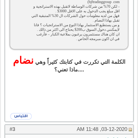
bjftradinggroup .com)
- لكن 70% من شركات الوساطة لاتقبل بهذه الاستراتجية و
اقل مبلغ يجب الدخول به على الاقل 3000$ .
فهل من لديه معلومات حول الشركات ال 30% المتبقية التي
تقبل بهاذا النضام .
و من يستطيع الاستثمار بهاذا النوع من الاستراتجيات ؟ فانا
لايمكنني دخول السوق ب200$ يحتاج الى اكثر من ذالك .
ان كان هناك مستثمرون يرغبون بملاعبة الكبار – فأرغب
في ان اكون مبرمجه الخاص .
نضام
الكلمة التي تكررت في كتابتك كثيراً وهي
....ماذا تعني؟
3
#
03-12-2020, 11:48 AM