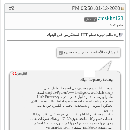
2
#
01-12-2020, 05:58 PM
amskhz123
عضو جديد
رد: طلب تجربة نضام HFT المحتكر من قبل البنوك
المشاركة الأصلية كتبت بواسطة حيدرة
High-frequency trading
مرحبا ، انا مبرمج محترف في انضمة التداول الالي
(mql4/5/Python/c++/ intelligence artificielle (IA)) قمت
مأخرا ببرمجة نضام تداول عالى التردد High Frequency
Trading HFT Arbitrage is an automated trading system الذي
تحتكره البنوك ، و تستخدمه الحيتان الكبيرة في تلاعب
بسوق .
بلغتين مختلفتين MT4 و C++ ، تم تجربته على اكثر من 100
حساب ديمو و كل نتائجه تفوق 130% ، و هناك شركات تعمل
به و لديها حسابات حقيقية مهولة و بسوردات المشاهدة و
على منصة myfxbook اسمها (westernpips .com -