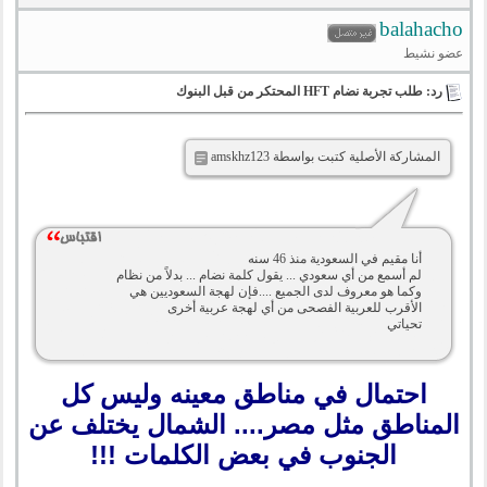
balahacho
عضو نشيط
رد: طلب تجربة نضام HFT المحتكر من قبل البنوك
المشاركة الأصلية كتبت بواسطة amskhz123
أنا مقيم في السعودية منذ 46 سنه
لم أسمع من أي سعودي ... يقول كلمة نضام ... بدلاً من نظام
وكما هو معروف لدى الجميع ....فإن لهجة السعوديين هي
الأقرب للعربية الفصحى من أي لهجة عربية أخرى
تحياتي
احتمال في مناطق معينه وليس كل
المناطق مثل مصر.... الشمال يختلف عن
الجنوب في بعض الكلمات !!!