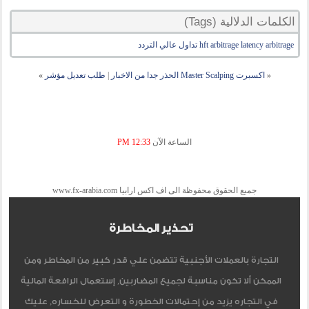
الكلمات الدلالية (Tags)
hft arbitrage latency arbitrage تداول عالي التردد
«
اكسبرت Master Scalping الحذر جدا من الاخبار
|
طلب تعديل مؤشر
»
الساعة الآن
12:33 PM
جميع الحقوق محفوظة الى اف اكس ارابيا www.fx-arabia.com
تحذير المخاطرة
التجارة بالعملات الأجنبية تتضمن علي قدر كبير من المخاطر ومن
الممكن ألا تكون مناسبة لجميع المضاربين, إستعمال الرافعة المالية
في التجاره يزيد من إحتمالات الخطورة و التعرض للخساره, عليك