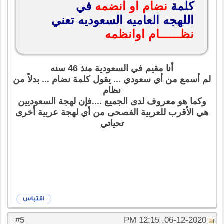
كلمة
نضام او انضمه
في
اللهجه العاميه السعوديه تعني
نظــــــام اوانظمه
أنا مقيم في السعودية منذ 46 سنه
لم أسمع من أي سعودي ... يقول كلمة نضام ... بدلاً من
نظام
وكما هو معروف لدى الجميع ....فإن لهجة السعوديين
هي الأقرب للعربية الفصحى من أي لهجة عربية أخرى
تحياتي
5
#
06-12-2020, 12:15 PM