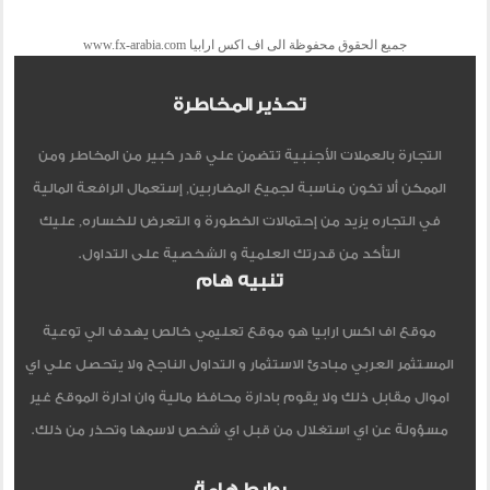
جميع الحقوق محفوظة الى اف اكس ارابيا www.fx-arabia.com
تحذير المخاطرة
التجارة بالعملات الأجنبية تتضمن علي قدر كبير من المخاطر ومن
الممكن ألا تكون مناسبة لجميع المضاربين, إستعمال الرافعة المالية
في التجاره يزيد من إحتمالات الخطورة و التعرض للخساره, عليك
التأكد من قدرتك العلمية و الشخصية على التداول.
تنبيه هام
موقع اف اكس ارابيا هو موقع تعليمي خالص يهدف الي توعية
المستثمر العربي مبادئ الاستثمار و التداول الناجح ولا يتحصل علي اي
اموال مقابل ذلك ولا يقوم بادارة محافظ مالية وان ادارة الموقع غير
مسؤولة عن اي استغلال من قبل اي شخص لاسمها وتحذر من ذلك.