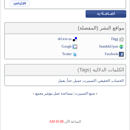
مواقع النشر (المفضلة)
del.icio.us
Digg
Google
StumbleUpon
Twitter
Facebook
الكلمات الدلالية (Tags)
الحساب
,
الحقيقي
,
اكسبيرت
,
جميل
,
جداً
,
يعمل
«
صنع اكسبيرت
|
مساعدة عمل مؤشر مجمع
»
الساعة الآن
05:08 AM