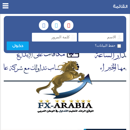
القائمة
حفظ البيانات؟