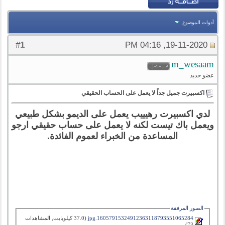
أدوات الموضوع
1
#
19-11-2020, 04:16 PM
m_wesaam
عضو جديد
اكسبيرت جميل جداً لا يعمل على الحساب الحقيقي
لدي اكسبيرت رهيييب يعمل على الديمو بشكل طبيعي
ويعمل باك تيست لكنه لا يعمل على حساب حقيقي ارجو
المساعدة من الخبراء لعموم الفائدة.
الصور المرفقة
16057915324912363118793551065284.jpg‏
(37.0 كيلوبايت, المشاهدات
73)