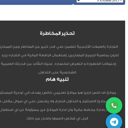
تحذير المخاطرة
التجارة بالعملات الأجنبية تتضمن علي قدر كبير من المخاطر ومن الممكن أ
تكون مناسبة لجميع المضاربين, إستعمال الرافعة المالية في التجاره يزيد 
إحتمالات الخطورة و التعرض للخساره, عليك التأكد من قدرتك العلمية 
الشخصية على التداول.
تنبيه هام
موقع اف اكس ارابيا هو موقع تعليمي خالص يهدف الي توعية المستثم
العربي مبادئ الاستثمار و التداول الناجح ولا يتحصل علي اي اموال مقابل 
ولا يقوم بادارة محافظ مالية وان ادارة الموقع غير مسؤولة عن اي استغلال
قبل اي شخص لاسمها وتحذر من ذلك.