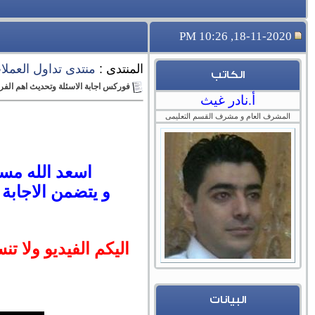
18-11-2020, 10:26 PM
المنتدى :
منتدى تداول العملات 
الكاتب
فوركس اجابة الاسئلة وتحديث اهم الفرص لبقية ا
أ.نادر غيث
المشرف العام و مشرف القسم التعليمى
اسعد الله مسا
و يتضمن الاجابة
اليكم الفيديو ولا تن
البيانات