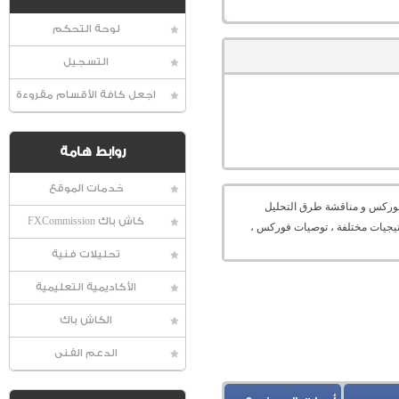
لوحة التحكم
التسجيل
اجعل كافة الأقسام مقروءة
روابط هامة
خدمات الموقع
عالمية الفوركس و مناقشة طرق التحليل
كاش باك FXCommission
راتيجيات مختلفة ، توصيات فوركس ،
تحليلات فنية
الأكاديمية التعليمية
الكاش باك
الدعم الفنى