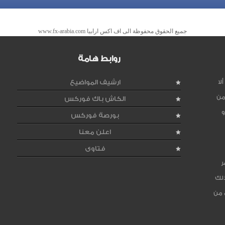
جميع الحقوق محفوظة الى اف اكس ارابيا www.fx-arabia.com
روابط هامة
لا
ارشيف المواضيع
من
الكاش باك فوركس
و
بورصة فوركس
اعلن معنا
فتاوى
ر
ذلك
 من