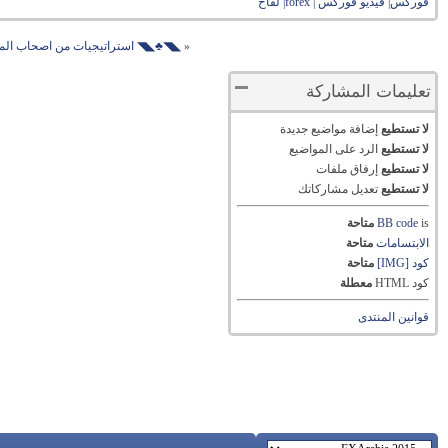
فوركس| فيديو فوركس | forex| لقاح
«
◣◥♣◣◥ استراتيجيات من اصحاب المل
تعليمات المشاركة
لا تستطيع
إضافة مواضيع جديدة
لا تستطيع
الرد على المواضيع
لا تستطيع
إرفاق ملفات
لا تستطيع
تعديل مشاركاتك
is
BB code
متاحة
الابتسامات
متاحة
كود [IMG]
متاحة
كود HTML
معطلة
قوانين المنتدى