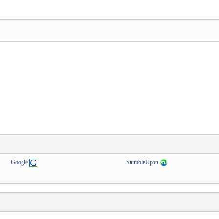
Google
StumbleUpon