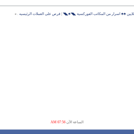
ايين ♣♣ اسرار من المكاتب الفوركسية ◣◥♣◣◥
|
فرص على العملات الرئيسيه .
»
الساعة الآن
07:56 AM