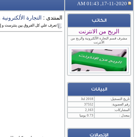
17-11-2020, 01:43 AM
المنتدى :
التجارة الألكترونية
الكاتب
تعرف علي كل الفروق بين بنترست و إ
الربح من الانترنت
مشرف قسم التجارة الألكترونية والربح من
الأنترنت
البيانات
تاريخ التسجيل:
Jul 2018
رقم العضوية:
37552
المشاركات:
2,163
بمعدل :
0.73 يوميا
الإتصالات