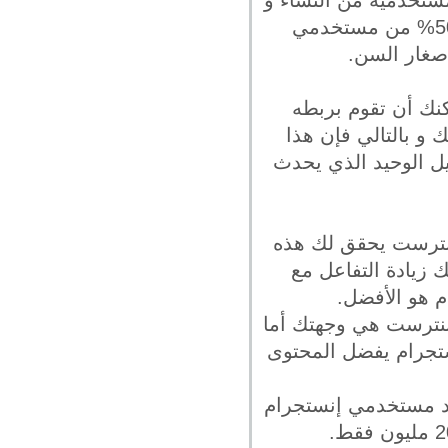
ستخدميه من النساء و
الرجال أكبر بكثير من بنترست فهو أكثر شعبية من بنترست، كما أن حوالي 50% من مستخدمي
صغار السن.
نك أن تقوم بربطه
و بالتالي فإن هذا
يل الوحيد الذي يحدث
بنترست يحقق لك هذه
 زيادة التفاعل مع
م هو الأفضل.
 بنترست هي وجهتك أما
ستجرام يفضل المحتوى
عدد مستخدمي إنستجرام