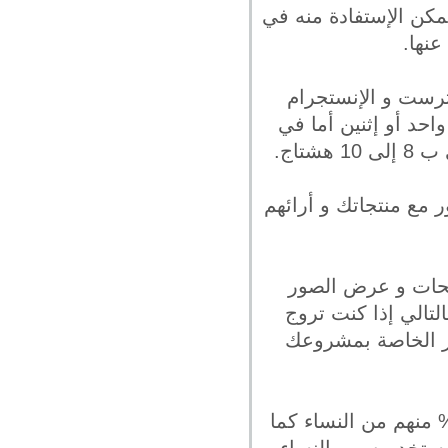
كن الإستفادة منه في
نها.
ترست و الإنستجرام
حد أو إثنين أما في
مع منتجاتك و أرائهم
شحات و عرض الصور
لتالي إذا كنت تروج
ر الخاصة بمشروعك
سبة لبنترست فإن غالبية جمهوره في الفئة من 18 إلى 34 عام و حوالي 80% منهم من النساء كما