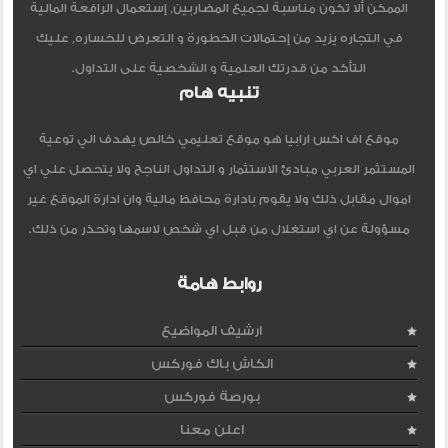
الممكن ألا تكون مناسبة لجميع المضاربين, إستعمال الرافعة المالية
في التجاره يزيد من إحتمالات الخطورة و التعرض للخساره, عليك
التأكد من قدرتك العلمية و الشخصية على التداول.
تنبيه هام
موقع اف اكس ارابيا هو موقع تعليمي خالص يهدف الي توعية
المستثمر العربي مبادئ الاستثمار و التداول الناجح ولا يتحصل علي اي
اموال مقابل ذلك ولا يقوم بادارة محافظ مالية وان ادارة الموقع غير
مسؤولة عن اي استغلال من قبل اي شخص لاسمها وتحذر من ذلك.
روابط هامة
ارشيف المواضيع
الكاش باك فوركس
بورصة فوركس
اعلن معنا