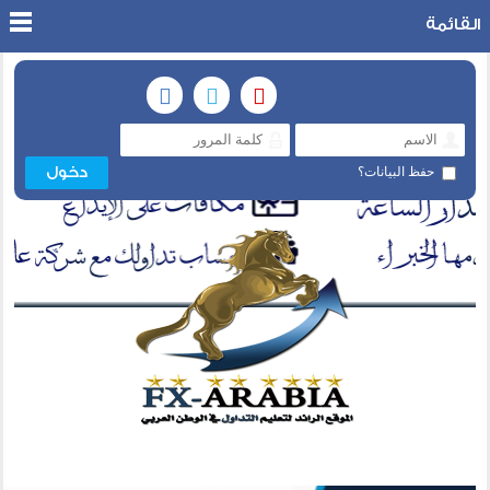
القائمة
حفظ البيانات؟