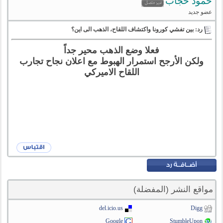
حمود حجاب
عضو جديد
رد: بين تفشي كورونا واكتشاف اللقاح، الذهب الى اين؟
فعلا وضع الذهب محير جداً
ولكن الأرجح استمرار الهبوط مع اعلان نجاح تجارب
اللقاح الاميركي
مواقع النشر (المفضلة)
del.icio.us
Digg
Google
StumbleUpon