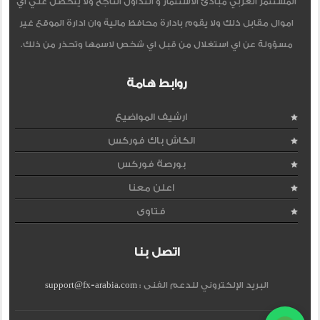
المستثمر العربي مبادئ الاستثمار و التداول الناجح ولا يتحصل علي اي
اموال مقابل ذلك ولا يقوم بادارة محافظ مالية وان ادارة الموقع غير
مسؤولة عن اي استغلال من قبل اي شخص لاسمها وتحذر من ذلك.
روابط هامة
ارشيف المواضيع
الكاش باك فوركس
بورصة فوركس
اعلن معنا
فتاوى
اتصل بنا
البريد الإلكتروني للدعم الفنى :
support@fx-arabia.com