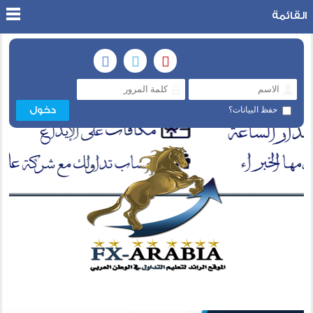
القائمة
حفظ البيانات؟