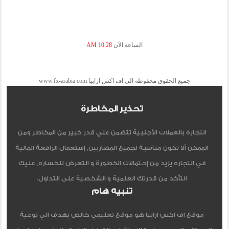
الساعة الآن
10:28 AM
جميع الحقوق محفوظة الى اف اكس ارابيا www.fx-arabia.com
تحذير المخاطرة
التجارة بالعملات الأجنبية تتضمن علي قدر كبير من المخاطر ومن
الممكن ألا تكون مناسبة لجميع المضاربين, إستعمال الرافعة المالية
في التجاره يزيد من إحتمالات الخطورة و التعرض للخساره, عليك
التأكد من قدرتك العلمية و الشخصية على التداول.
تنبيه هام
موقع اف اكس ارابيا هو موقع تعليمي خالص يهدف الي توعية