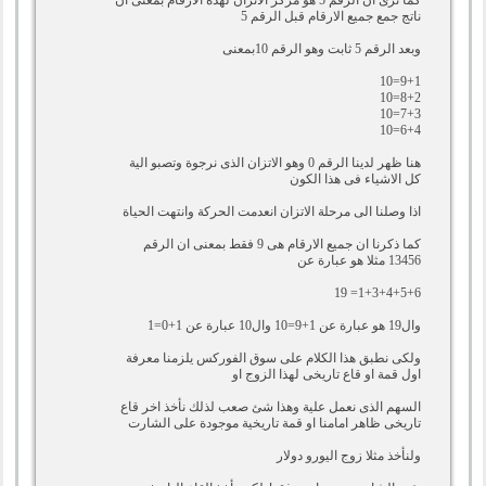
كما نرى ان الرقم 5 هو مركز الاتزان لهذة الارقام بمعنى ان
ناتج جمع جميع الارقام قبل الرقم 5
وبعد الرقم 5 ثابت وهو الرقم 10بمعنى
9+1=10
8+2=10
7+3=10
6+4=10
هنا ظهر لدينا الرقم 0 وهو الاتزان الذى نرجوة وتصبو الية
كل الاشياء فى هذا الكون
اذا وصلنا الى مرحلة الاتزان انعدمت الحركة وانتهت الحياة
كما ذكرنا ان جميع الارقام هى 9 فقط بمعنى ان الرقم
13456 مثلا هو عبارة عن
1+3+4+5+6= 19
وال19 هو عبارة عن 1+9=10 وال10 عبارة عن 1+0=1
ولكى نطبق هذا الكلام على سوق الفوركس يلزمنا معرفة
اول قمة او قاع تاريخى لهذا الزوج او
السهم الذى نعمل علية وهذا شئ صعب لذلك نأخذ اخر قاع
تاريخى ظاهر امامنا او قمة تاريخية موجودة على الشارت
ولنأخذ مثلا زوج اليورو دولار