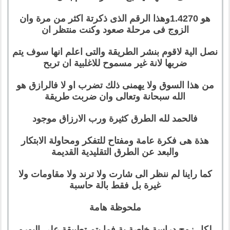
هو 1.4270وهذا الرقم الذى ذكرتة اكثر من مرة وان
الزوج فى مرحلة صعود وكنت منتظر ان
نصل الية لاقوم بنشر الطريقة والتى اعلم انها سوف يتم
ضربها لانة غير مسموح للاغلبية ان تربح
من هذا السوق ولا يهمنى ذلك تضرب او لا فالرازق هو
الله سبحانة وتعالى وان ضربت طريقة
فالحمد لله الطرق كثيرة ورب الارزاق موجود
هذة هى فكرة عامة ومفتاح للتفكر ومحاولة الابتكار
والبعد عن الطرق التقليدية القديمة
كما راينا لم ننظر الى شارت ولا ترند ولا مقاومات ولا
غيرة بل فقط بالة حاسبة
ملحوظة هامة
لكل زوج دراسة خاصة بة فما يتم تطبيقة على اليورو