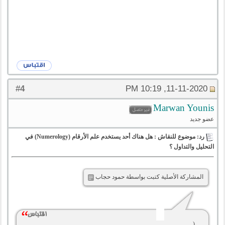
4
#
11-11-2020, 10:19 PM
‪Marwan Younis‬‏
عضو جديد
رد: موضوع للنقاش : هل هناك أحد يستخدم علم الأرقام (Numerology) في
التحليل والتداول ؟
المشاركة الأصلية كتبت بواسطة حمود حجاب
(