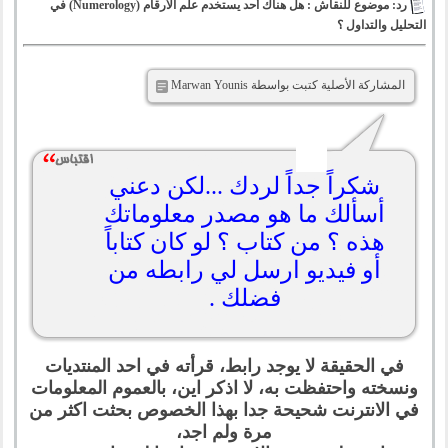
رد: موضوع للنقاش : هل هناك أحد يستخدم علم الأرقام (Numerology) في
التحليل والتداول ؟
المشاركة الأصلية كتبت بواسطة ‪Marwan Younis‬‏
شكراً جداً لردك ...لكن دعني
أسألك ما هو مصدر معلوماتك
هذه ؟ من كتاب ؟ لو كان كتاباً
أو فيديو ارسل لي رابطه من
فضلك .
في الحقيقة لا يوجد رابط، قرأته في احد المنتديات
ونسخته واحتفظت به، لا اذكر اين، بالعموم المعلومات
في الانترنت شحيحة جدا بهذا الخصوص بحثت اكثر من
مرة ولم اجد،