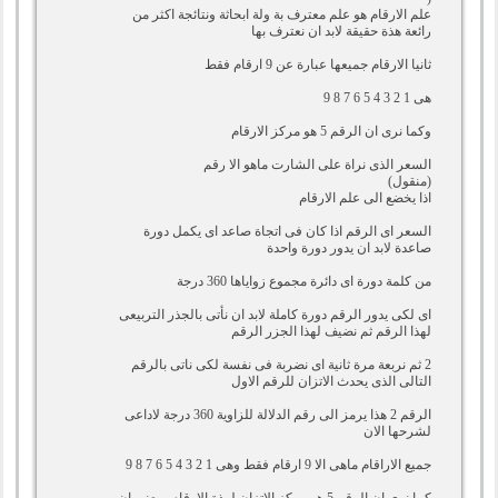
علم الارقام هو علم معترف بة ولة ابحاثة ونتائجة اكثر من
رائعة هذة حقيقة لابد ان نعترف بها
ثانيا الارقام جميعها عبارة عن 9 ارقام فقط
هى 1 2 3 4 5 6 7 8 9
وكما نرى ان الرقم 5 هو مركز الارقام
السعر الذى نراة على الشارت ماهو الا رقم
(منقول)
اذا يخضع الى علم الارقام
السعر اى الرقم اذا كان فى اتجاة صاعد اى يكمل دورة
صاعدة لابد ان يدور دورة واحدة
من كلمة دورة اى دائرة مجموع زواياها 360 درجة
اى لكى يدور الرقم دورة كاملة لابد ان نأتى بالجذر التربيعى
لهذا الرقم ثم نضيف لهذا الجزر الرقم
2 ثم نربعة مرة ثانية اى نضربة فى نفسة لكى ناتى بالرقم
التالى الذى يحدث الاتزان للرقم الاول
الرقم 2 هذا يرمز الى رقم الدلالة للزاوية 360 درجة لاداعى
لشرحها الان
جميع الاراقام ماهى الا 9 ارقام فقط وهى 1 2 3 4 5 6 7 8 9