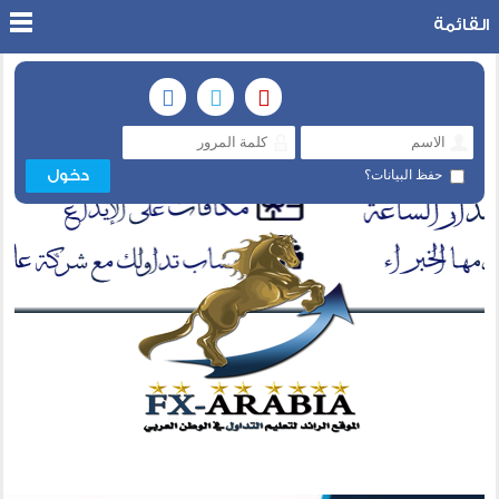
القائمة
حفظ البيانات؟