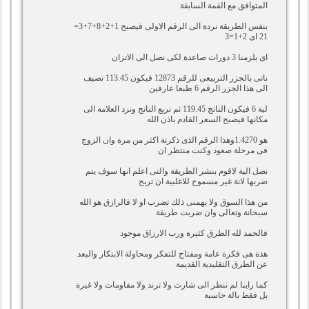
المتوافق مع القمة السابقة
بنفس الطريقة نردة الى الرقم الاولى فيصبح 1+2+8+7+3=
21 اى 2+1=3
اى يلزمنا 3 دورات صاعدة لكى نصل الى الاتزان
ناتى بالجزر التربيعى للرقم 12873 فيكون 113.45 نضيف
الى هذا الجزر الرقم 6 طبعا عارفين
لية 6 فيكون الناتج 119.45 ثم نربع الناتج ونرد العلامة الى
مكانها فيصبح السعر القادم باذن الله
هو 1.4270وهذا الرقم الذى ذكرتة اكثر من مرة وان الزوج
فى مرحلة صعود وكنت منتظر ان
نصل الية لاقوم بنشر الطريقة والتى اعلم انها سوف يتم
ضربها لانة غير مسموح للاغلبية ان تربح
من هذا السوق ولا يهمنى ذلك تضرب او لا فالرازق هو الله
سبحانة وتعالى وان ضربت طريقة
فالحمد لله الطرق كثيرة ورب الارزاق موجود
هذة هى فكرة عامة ومفتاح للتفكر ومحاولة الابتكار والبعد
عن الطرق التقليدية القديمة
كما راينا لم ننظر الى شارت ولا ترند ولا مقاومات ولا غيرة
بل فقط بالة حاسبة