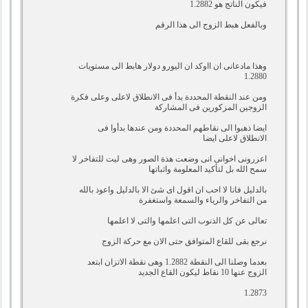
فيكون الناتج هو 1.2882
وبالفعل هبط الزوج الى هذا الرقم
وهذا مادعانى ان ااوكد ان اليورو دولار هابط الى مستويات
1.2880
ومن عند النقطة المحددة بدأ فى الانطلاق لاعلى وعلى فكرة
الزوجين المزكورين فى المشاركة
ايضا ذهبوا الى نقاطهم المحددة ومن عندها بدأوا فى
الانطلاق لاعلى ايضا
اعزرونى اخوانى انى وضعت هذة الصور وهى ليت للتفاخر لا
سمح الله بل لتأكيد المعلومة واثباتها
بالدليل فانا لا احب ان اقول اى شئ الا بالدليل واعوذ بالله
من التفاخر والرياء والسمعة واستغفرة
تعالى عن كل الذنوب التى اعلمها والتى لا اعلمها
نرجع بقى للقاع المتوافق حتى الان مع حركة الزوج
بعدما وصلنا الى النقطة 1.2882 وهى نقطة الاتزان ابتعد
الزوج عنها 10 نقاط ليكون القاع الجديد
1.2873