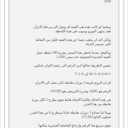
2010
وطبعا لو كانت هذة هى القمة اى وصل الى مرحلة الاتزان
فقد ينتهى اليورو ويموت فى هذة اللحظة
ولكن لابد ان يذهب بعيدا عن هذة القمة قليل من النقاط
لكى تستمر الحياة
وبالفعل بعدما تخطى هذا السعر بتقريبا 140 نقطة عمل
القمة الجديدة الحقيقية عند سعر 1.4281
بنفس الطريقة تعالوا لنرد الرقم الى رقمة الاولى فيكون
1+4+2+8+1=16 اى 6+1=7
اى ان الزوج يلزمة 3 دورات هابطة لكى يصل الى الاتزان
الرقم هو 14281 وجزرة التربيعى هو 119.503
فى هذة الحالة طالما الاتجاة هابط نقوم بطرح 2 لكل دورة
هابطة من هذا الجزر
وبما اننا نحتاج 3 دورات هابطة فاننا سنطرح 6 من هذا الجزر
فيكون الناتج 113.503
نقوم بتربيع هذا الرقم وارجاع الفاصلة العشرية مكانها