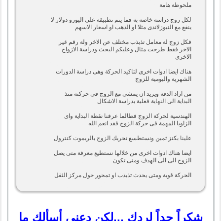
ملحوظة هامة
لكل زوج دراسة خاصة بة فما يتم تطبيقة على اليورو دولار لا
ينفع مع النيوزلاندى مثلا او الذهب او اسعار الاسهم
فكل زوج لة معامل تذبذب مختلف عن الاخر ولة رقم غير
الاخر فقط طرحت مثال وعليكم البحث ودراسة الازواج
الاخرى
هناك ايضا ادوات اخرى لتاكيد الحركة وهى دراسة الدورات
الشهرية واليومية للزوج
من اراد الدقة ويريد ان يمشى مع الزوج فى حركتة منذ
البداية الى النهاية فعلية بدراسة الاشكال
الهندسية لحركة الزوج فطالما عرفنا نقطة البداية واى
الزاويا المهمة فى حركة الزوج فقد انعم الله
علينا بكنز ثمين ونستطسع تحريك الزوج بالريموت كنترول
ايضا هناك ادوات اخرى من خلالها نستطيع معرفة متى يصل
الزوج الى الى الهدف ومتى تكون
الحركة قوية ومتى يحدث تذبذب او تمحور حول مركز الثقل
شكراً جداً لردك ...لكن دعني أسألك ما