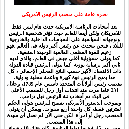
نظره عامة على منصب الرئيس الامريكى
تعد أنتخابات الرئاسة الامريكية حدث هام ليس فقط
للامريكان ولكن أيضا للعالم حيث تؤثر شخصية الرئيس
وتوجهاته السياسية على السياسات الداخلية والخارجية
للبلاد ، فنحن نتحدث عن رئيس أكبر دوله فى العالم .فهو
زعيم للقوة العظمى العالمية الوحيدة المتبقية.
كما يتولى مسؤولية أغلى جيش في العالم، والذي لديه
ثاني أكبر ترسانة نووية. كما يتولى الرئيس قيادة الدولة
ذات الاقتصاد الأكبر حسب الناتج المحلي الإجمالي ، كل
هذا يمنح الرئيس قوة كبيرة وناعمة محلية ودولية.
منصب رئيس الولايات المتحدة تأسس عام 1789، وخلال
231 عاما مرت منذ انتخاب أول رجل للمنصب الأعلى
فى البلاد تم أنتخاب 44 الرئيس قبل ترامب.
وبموجب الدستور الأمريكى يسمح للرئيس بتولى الحكم
لفترتين فقط، كل واحدة أربع سنوات. ويمكن أن يتولى
المنصب رجل أو امرأة، لكن حتى الآن لم تصل أى سيدة
إلى هذا المنصب.
ومن بين 45 شخصا تولوا الرئاسة، كان هناك 10 رؤساء