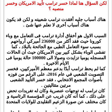
لكن السؤال هنا لماذا خسر ترامب تأييد الامريكان وخسر
منصبه ؟
هناك أسباب جليه أفقدت ترامب شعبيته و لكن قد يكون
هناك أسباب أخرى لا نعلم عنها شئ .
السبب الاول هو أخفاق أدارة ترامب فى التعامل مع وباء
كورونا حيث فقد أكثر من 236000 أميركي أرواحهم
بسبب سوء التعامل الطبى مع الجائحة بالبلاد ، كما
تفشى الوباء بشكل كبير بين الامريكان حيث أن الحالات
المسجله يوميا تزايدت وصولا الى 100000 حالة يوميا فى
الايام الاخيرة .
كما لم يحظ ترامب أبدًا بدعم معظم الأميركيين، فخسر
التصويت الشعبي في عام 2016، على الرغم من فوزه
بأصوات المجمع الانتخابي ، فقد خسر التأييد الشعبى
مرتين متتاليتين .
كان ترامب له توجهات عنصرية وكان له تغريدات تحض
على ذلك ، كما أنه كان غريب عن المؤسسة الرئاسية و
كان مختلف عن صورة الزعيم التقليدى للولايات المتحدة
.