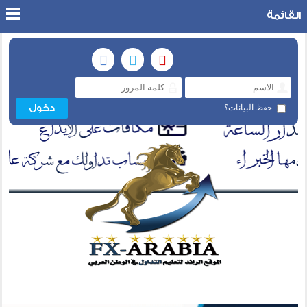
القائمة
حفظ البيانات؟