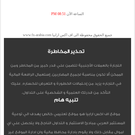
الساعة الآن
08:51 PM
جميع الحقوق محفوظة الى اف اكس ارابيا www.fx-arabia.com
تحذير المخاطرة
التجارة بالعملات الأجنبية تتضمن علي قدر كبير من المخاطر ومن
الممكن ألا تكون مناسبة لجميع المضاربين, إستعمال الرافعة المالية
في التجاره يزيد من إحتمالات الخطورة و التعرض للخساره, عليك
التأكد من قدرتك العلمية و الشخصية على التداول.
تنبيه هام
موقع اف اكس ارابيا هو موقع تعليمي خالص يهدف الي توعية
المستثمر العربي مبادئ الاستثمار و التداول الناجح ولا يتحصل علي اي
اموال مقابل ذلك ولا يقوم بادارة محافظ مالية وان ادارة الموقع غير