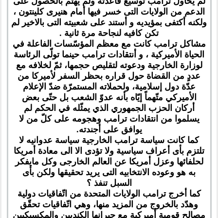
لم يحاول ترامب توسيع قاعدته ولم يهتم بالحصول على
الدعم من الولايات التى خسر فيها أمام هنيرى كلينتون ،
ولكنه أكتفى بمؤيديه و أستند على شعبيته التى بالاخير لم
تكن كافيه لنجاحة مرة ثانية .
مشاكل ترامب كانت مع معظم المؤسّسات الفاعلة في
الحياة الأميركية ، و أنتقادات ترامب حينما تولّى الرئاسة
لوزارة الخارجية ودعوته لتقليص حجمها، ثمّ لخلافه مع
عددٍ من القضاة حول قراره بحظر السفر لأميركا من
عدّة دول إسلامية، ولحملاته المستمرّة ضدّ الإعلام
الأميركي متّهماً إيّاه بأنه عدوّ الشعب بل حتّى بعض
أركان الحزب الجمهوري الذي يمثّله في الحكم لم
يسلموا من انتقادات ترامب وهجومه على كلّ من لا
يوافق على أجندته.
كما كانت سياسة ترامب الخارجية سياسة عدوانيه لا
تلتزم بأى أعراف سياسية ولا تؤدى الا الى معادة أمريكا
لحلفائها وعزل أمريكا عن العالم الخارجى وكل مايفكر
به هو وعوده الانتخابيه التى يريد تحقيقها ولكن بأى
السبل تنفذ ؟
كما أخرج ترامب الولايات المتحدة من اتّفاقيات دولية
وهدّد بالخروج من المزيد منها، وهي اتّفاقيات تحقّق
مصالح قومية أميركية مع جيرانها الكنديين والمكسيكيين