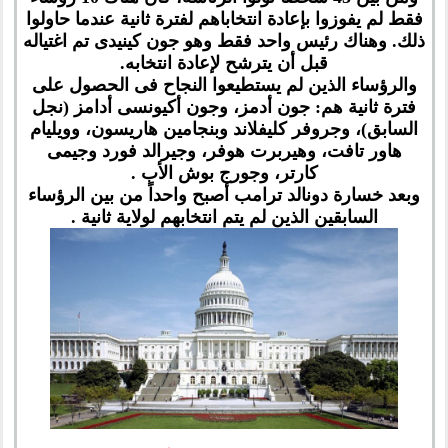
فقط لم يفوزوا بإعادة انتخاباهم لفترة ثانية عندما حاولوا
ذلك. وهناك رئيس واحد فقط وهو جون كينيدى تم اغتياله
قبل أن يترشح لإعادة انتخابه.
والرؤساء الذين لم يستطيعوا النجاح فى الحصول على
فترة ثانية هم: جون أدمز، وجون أكيونسى أدامز (نجل
السابق)، وجروفر كليفلاند وبنجامين هاريسون، وويليام
هاور تافت، وهيربرت هوفر، وجيرالد فورد وجيمى
كارتر، وجورج بوش الأب .
وبعد خسارة دونالد ترامب أصبح واحداً من بين الرؤساء
السابقين الذين لم يتم انتخابهم لولاية ثانية .