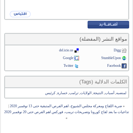
مواقع النشر (المفضلة)
del.icio.us
Digg
Google
StumbleUpon
Twitter
Facebook
الكلمات الدلالية (Tags)
لمنصبه
,
أسباب
,
النتيجة
,
الولايات
,
ترامب
,
خسارة
,
كرئيس
«
ضربة اللقاح ومعركة مجلس الشيوخ، اهم الفرص المتبقية حتى 13 نوفمبر 2020
|
تداعيات ما بعد لقاح كورونا وتصريحات ترمب، فوركس اهم الفرص حتى 20 نوفمبر 2020
»