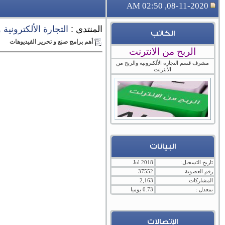
08-11-2020, 02:50 AM
المنتدى :
التجارة الألكترونية
الكاتب
أهم برامج صنع و تحرير الفيديوهات
الربح من الانترنت
مشرف قسم التجارة الألكترونية والربح من
الأنترنت
البيانات
تاريخ التسجيل:
Jul 2018
رقم العضوية:
37552
المشاركات:
2,163
بمعدل :
0.73 يوميا
الإتصالات