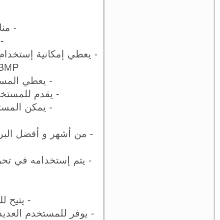
- من
-
- يعطي إمكانية إستخدام
BMP و GIF و JPEG و PNG و SVG و TGA و TIFF و 
- يعطي المست
- يقدم للمستخد
- يمكن المست
- من أشهر و أفضل البر
- يتم إستخدامه في تحري
- يتيح ل
- يوفر للمستخدم العديد