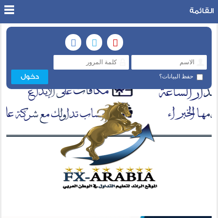
القائمة
حفظ البيانات؟