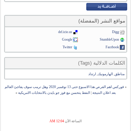
مواقع النشر (المفضلة)
del.icio.us
Digg
Google
StumbleUpon
Twitter
Facebook
الكلمات الدلالية (Tags)
مناطق
,
الهارمونيك
,
ارتداد
«
فوركس اهم الفرص هذا الاسبوع حتى 13 نوفمبر 2020 وهل ترمب سوف يفاجئ العالم
بعد اعلان النتيجة
|
النفط يتحسن مع فوز جو بايدن بالانتخابات الامريكية
»
الساعة الآن
12:04 AM