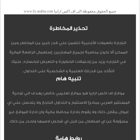
جميع الحقوق محفوظة الى اف اكس ارابيا www.fx-arabia.com
تحذير المخاطرة
التجارة بالعملات الأجنبية تتضمن علي قدر كبير من المخاطر ومن
الممكن ألا تكون مناسبة لجميع المضاربين, إستعمال الرافعة المالية
في التجاره يزيد من إحتمالات الخطورة و التعرض للخساره, عليك
التأكد من قدرتك العلمية و الشخصية على التداول.
تنبيه هام
موقع اف اكس ارابيا هو موقع تعليمي خالص يهدف الي توعية
المستثمر العربي مبادئ الاستثمار و التداول الناجح ولا يتحصل علي اي
اموال مقابل ذلك ولا يقوم بادارة محافظ مالية وان ادارة الموقع غير
مسؤولة عن اي استغلال من قبل اي شخص لاسمها وتحذر من ذلك.
روابط هامة