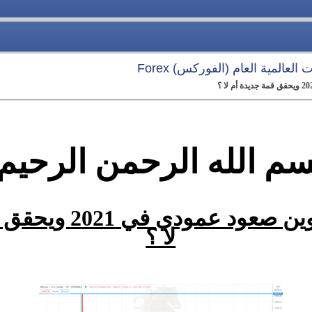
العالمية العام (الفوركس) Forex
سم الله الرحمن الرحيم
هل يشهد البتكوين صعو
لا ؟