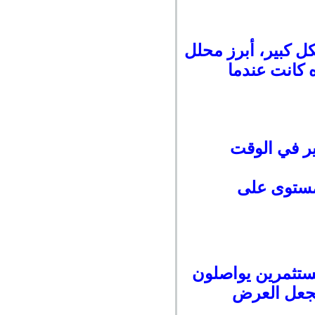
يد BTC في البورصات بشكل كبير، أبرز محلل
 كانت عندما
شكل كبير في الوقت
 مستوى على
مستثمرين يواصلون
 تجعل العرض