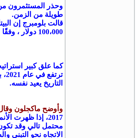
طويلة من الزمن.
قالت بلومبرج إن الب
100،000 دولار ، وفقًا لمؤشرات طلب الشركة. مع العرض المحدود لـ ـ BTC
كما علق كبير استراتي
التاريخ يعيد نفسه.
وأوضح ماكجلون وقال
2017، إذا ظهرت ا
محتمل تالي وقد تكون
الاتجاه نحو التبني و