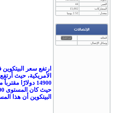
العمر:
44
المشاركات:
15,002
بمعدل :
2.52 يوميا
الإتصالات
الحالة:
وسائل الإتصال:
14900 دولارًا مقترباً من مستويات 15 ألف دولار ، وهو أعلى مستوى له منذ يناير 2018.
البيتكوين أن هذا ال