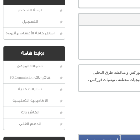
لوحة التحكم
التسجيل
اجعل كافة الأقسام مقروءة
روابط هامة
خدمات الموقع
عالمية الفوركس و مناقشة طرق التحليل
كاش باك FXCommission
راتيجيات مختلفة ، توصيات فوركس ،
تحليلات فنية
الأكاديمية التعليمية
الكاش باك
الدعم الفنى