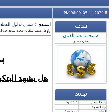
05-11-2020, 06:09 PM
المنتدى :
منتدى تداول العملات 
الكاتب
هل يشهد البتكوين صعود عمودي في 2021 ويحقق قمة جديدة أم لا ؟
م.محمد عبد القوى
مشرف سابق
ب
البيانات
تاريخ التسجيل:
Apr 2010
رقم العضوية:
15
الدولة:
Alexandria