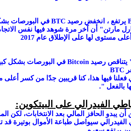
بينما كان سعر Bitcoin يرتفع ، انخفض رص
رل مارتن" أن آخر مرة شوهد فيها نفس الاتجاه
لى مستوى لها على الإطلاق عام 2017
" يتناقص رصيد Bitcoin في البورصات ب
BT
 فعلنا فيها هذا، كنا قريبين جدًا من كسر أعلى
 بالفعل ".
تياطي الفيدرالي على البيتكوين:
أن يبدو الحافز المالي بعد الانتخابات، لكن ال
طي الفيدرالي سيواصل طباعة الأموال بوتيرة قد
وين يرتفع سعره.