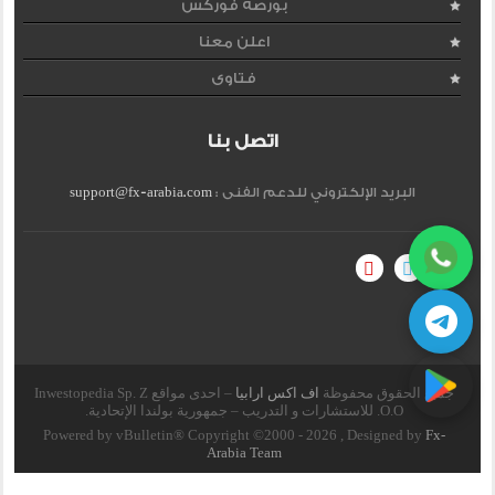
بورصة فوركس
اعلن معنا
فتاوى
اتصل بنا
البريد الإلكتروني للدعم الفنى :
support@fx-arabia.com
جميع الحقوق محفوظة
اف اكس ارابيا
– احدى مواقع Inwestopedia Sp. Z
O.O. للاستشارات و التدريب – جمهورية بولندا الإتحادية.
Powered by vBulletin® Copyright ©2000 - 2026 , Designed by
Fx-
Arabia Team