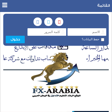
القائمة
حفظ البيانات؟