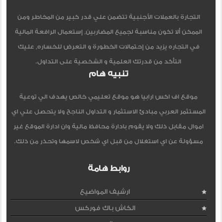
التجارة بالعملات الأجنبية تتضمن علي قدر كبير من المخاطر ومن
الممكن ألا تكون مناسبة لجميع المضاربين, إستعمال الرافعة المالية
في التجاره يزيد من إحتمالات الخطورة و التعرض للخساره, عليك
التأكد من قدرتك العلمية و الشخصية على التداول.
تنبيه هام
موقع اف اكس ارابيا هو موقع تعليمي خالص يهدف الي توعية
المستثمر العربي مبادئ الاستثمار و التداول الناجح ولا يتحصل علي اي
اموال مقابل ذلك ولا يقوم بادارة محافظ مالية وان ادارة الموقع غير
مسؤولة عن اي استغلال من قبل اي شخص لاسمها وتحذر من ذلك.
روابط هامة
ارشيف المواضيع
الكاش باك فوركس