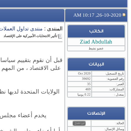
26-10-2020, 10:17 AM
المنتدى :
منتدى تداول العملات ال
الكاتب
تأثير الانتخابات الأميركية على الإقتصاد
Ziad Abdullah
عضو نشيط
قبل أن نقوم بتقييم سياسات
البيانات
على الاقتصاد ، من المهم
تاريخ التسجيل:
Oct 2020
رقم العضوية:
39692
العمر:
35
المشاركات:
469
الولايات المتحدة لديها
بمعدل :
0.22 يوميا
الإتصالات
يخدم أعضاء مجلس النواب لمدة عامين 
الحالة:
وسائل الإتصال: