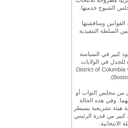
 ست سنوات ، ويوجد 100 مقعد ثلثها تقريباً مطروحة للانتخاب
جلس الشيوخ خدمتها.
لقوانين ومناقشتها
يس السلطة التنفيذية
فوذ كبير في السياسة
 للجدل في الولايات
مثل الإجهاض (Roe vs Wade 1973) ، وتشريعات التحكم في السلاح (District of Columbia vs
ي من مجلس النواب أو
ا. وفي هذه الحالة
ة هيئة تشريعية يسيطر
 كبير من قدرة الرئيس
الانتخابية.