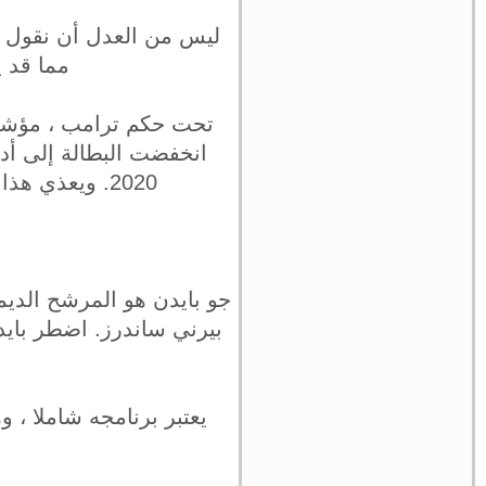
ليس من العدل أن نقول إ
مما قد 
انخفضت البطالة إلى أدنى مستوى لها منذ
2020. ويعذي هذا ميل الإدارة الحالية إلى الدفاع عن ترامب باعتباره "نصيراً للوظائف" ".
جو بايدن هو المرشح الديم
بيرني ساندرز. اضطر بايد
يعتبر برنامجه شاملا ، و