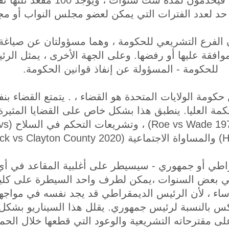
أما أعضاء مجلس الشيوخ فيخدمون لمدة
ًا حد لعدد الفترات التي يمكن لعضو مجلس النواب أو م
الفرع التشريعي للحكومة ، وهما مسؤولتان عن صياغة ا
وافقة عليها أو رفضها. وعلى الجهة الأخرى ، يمثل الرئ
للحكومة - المسؤولة عن إنفاذ قوانين الحكومة.
 حكومة الولايات المتحدة هو القضاء ، . يتمتع القضاء بن
كمة العليا. ينطبق هذا بشكل خاص على القضايا المثيرة
المتحدة 
Bostoc).
راطي أو جمهوري - سيسيطر على أغلبية المقاعد في أ
 بعض السنوات ،يمكن لطرف واحد السيطرة على كليهم
ؤساء ، لأن الرئيس الديمقراطي قد يجد نفسه في مواجه
عكس بالنسبة لرئيس جمهوري. يقلل هذا السيناريو بشكل
ى مقترحاته التشريعية والوعود التي قطعها خلال الحملة 