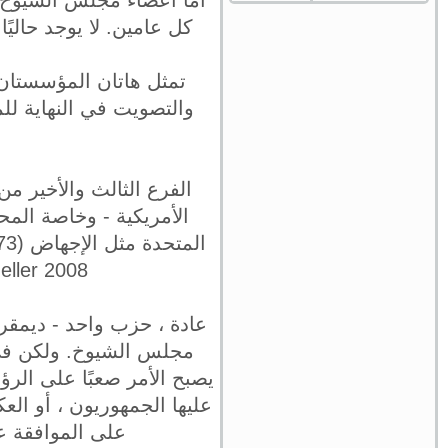
كل عامين. لا يوجد حالي
تمثل هاتان المؤسستان 
والتصويت في النهاية للم
الفرع الثالث والأخير من
الأمريكية - وخاصة المح
Heller 2008) والمساواة الاجتماعية (k vs Clayton County 2020
عادة ، حزب واحد - ديمق
مجلس الشيوخ. ولكن في
يصبح الأمر صعبًا على الر
عليها الجمهوريون ، أو ال
على الموافقة عل