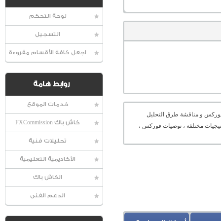
لوحة التحكم
التسجيل
اجعل كافة الأقسام مقروءة
روابط هامة
خدمات الموقع
عالمية الفوركس و مناقشة طرق التحليل
كاش باك FXCommission
راتيجيات مختلفة ، توصيات فوركس ،
تحليلات فنية
الأكاديمية التعليمية
الكاش باك
الدعم الفنى