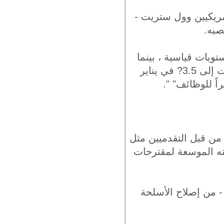
مريكيين وول ستريت -
صبه.
ورز 500 وناسداك ، حققوا مستويات قياسية ، بينما
 من قبل التقدميين مثل
مته الموسعة لمقترحات
 - من إصلاح الأسلحة