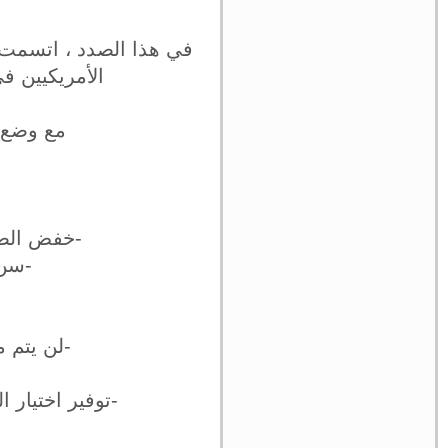
في هذا الصدد ، اتسمت
الأمريكيين ف
مع وضع ذ
-خفض الضر
-سن 
-لن يتم م
-توفير اختيار 