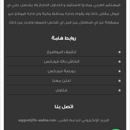
المستثمر العربي مبادئ الاستثمار و التداول الناجح ولا يتحصل علي اي
اموال مقابل ذلك ولا يقوم بادارة محافظ مالية وان ادارة الموقع غير
مسؤولة عن اي استغلال من قبل اي شخص لاسمها وتحذر من ذلك.
روابط هامة
ارشيف المواضيع
الكاش باك فوركس
بورصة فوركس
اعلن معنا
فتاوى
اتصل بنا
البريد الإلكتروني للدعم الفنى :
support@fx-arabia.com