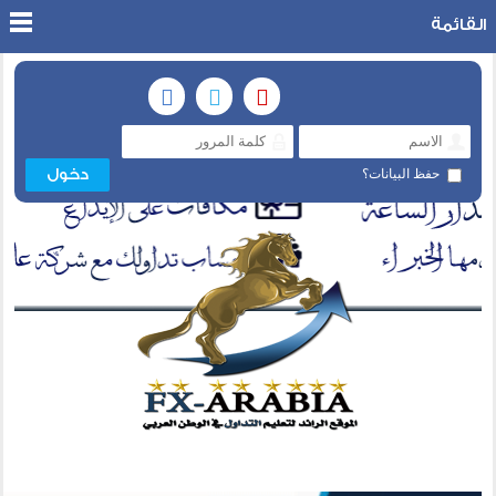
القائمة
حفظ البيانات؟