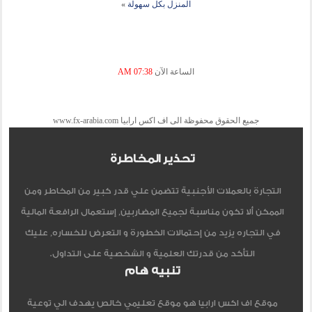
المنزل بكل سهولة
»
الساعة الآن
07:38 AM
جميع الحقوق محفوظة الى اف اكس ارابيا www.fx-arabia.com
تحذير المخاطرة
التجارة بالعملات الأجنبية تتضمن علي قدر كبير من المخاطر ومن
الممكن ألا تكون مناسبة لجميع المضاربين, إستعمال الرافعة المالية
في التجاره يزيد من إحتمالات الخطورة و التعرض للخساره, عليك
التأكد من قدرتك العلمية و الشخصية على التداول.
تنبيه هام
موقع اف اكس ارابيا هو موقع تعليمي خالص يهدف الي توعية