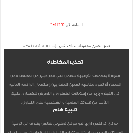
الساعة الآن
12:32 PM
جميع الحقوق محفوظة الى اف اكس ارابيا www.fx-arabia.com
تحذير المخاطرة
التجارة بالعملات الأجنبية تتضمن علي قدر كبير من المخاطر ومن
الممكن ألا تكون مناسبة لجميع المضاربين, إستعمال الرافعة المالية
في التجاره يزيد من إحتمالات الخطورة و التعرض للخساره, عليك
التأكد من قدرتك العلمية و الشخصية على التداول.
تنبيه هام
موقع اف اكس ارابيا هو موقع تعليمي خالص يهدف الي توعية
المستثمر العربي مبادئ الاستثمار و التداول الناجح ولا يتحصل علي اي