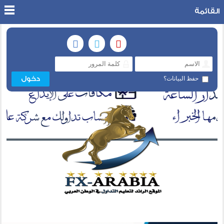
القائمة
حفظ البيانات؟