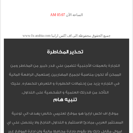
الساعة الآن
05:07 AM
جميع الحقوق محفوظة الى اف اكس ارابيا www.fx-arabia.com
تحذير المخاطرة
التجارة بالعملات الأجنبية تتضمن علي قدر كبير من المخاطر ومن
الممكن ألا تكون مناسبة لجميع المضاربين, إستعمال الرافعة المالية
في التجاره يزيد من إحتمالات الخطورة و التعرض للخساره, عليك
التأكد من قدرتك العلمية و الشخصية على التداول.
تنبيه هام
موقع اف اكس ارابيا هو موقع تعليمي خالص يهدف الي توعية
المستثمر العربي مبادئ الاستثمار و التداول الناجح ولا يتحصل علي اي
اموال مقابل ذلك ولا يقوم بادارة محافظ مالية وان ادارة الموقع غير