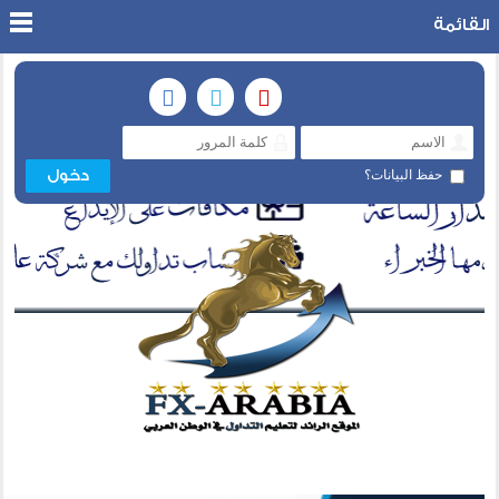
القائمة
حفظ البيانات؟