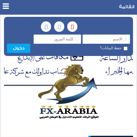
القائمة
حفظ البيانات؟