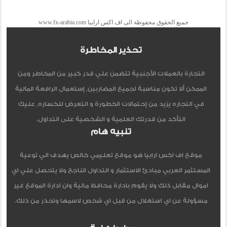
جميع الحقوق محفوظة الى اف اكس ارابيا www.fx-arabia.com
تحذير المخاطرة
التجارة بالعملات الأجنبية تتضمن علي قدر كبير من المخاطر ومن
الممكن ألا تكون مناسبة لجميع المضاربين, إستعمال الرافعة المالية
في التجاره يزيد من إحتمالات الخطورة و التعرض للخساره, عليك
التأكد من قدرتك العلمية و الشخصية على التداول.
تنبيه هام
موقع اف اكس ارابيا هو موقع تعليمي خالص يهدف الي توعية
المستثمر العربي مبادئ الاستثمار و التداول الناجح ولا يتحصل علي اي
اموال مقابل ذلك ولا يقوم بادارة محافظ مالية وان ادارة الموقع غير
مسؤولة عن اي استغلال من قبل اي شخص لاسمها وتحذر من ذلك.