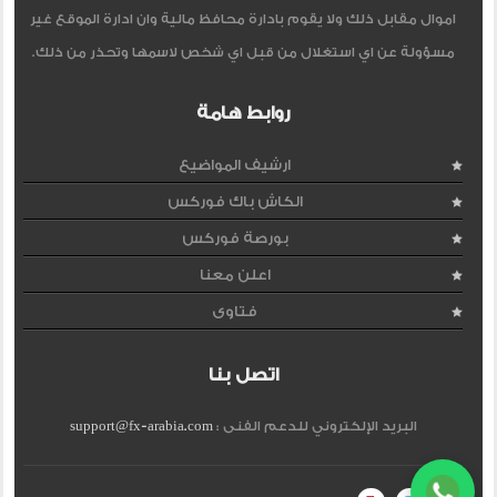
اموال مقابل ذلك ولا يقوم بادارة محافظ مالية وان ادارة الموقع غير
مسؤولة عن اي استغلال من قبل اي شخص لاسمها وتحذر من ذلك.
روابط هامة
ارشيف المواضيع
الكاش باك فوركس
بورصة فوركس
اعلن معنا
فتاوى
اتصل بنا
البريد الإلكتروني للدعم الفنى :
support@fx-arabia.com