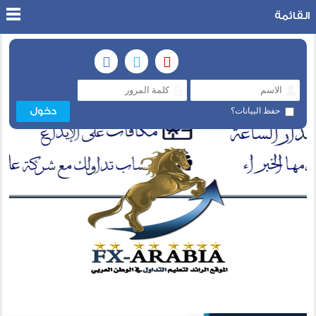
القائمة
حفظ البيانات؟