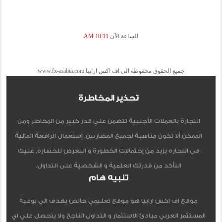
الساعة الآن
10:11 AM
جميع الحقوق محفوظة الى اف اكس ارابيا www.fx-arabia.com
تحذير المخاطرة
التجارة بالعملات الأجنبية تتضمن علي قدر كبير من المخاطر ومن
الممكن ألا تكون مناسبة لجميع المضاربين, إستعمال الرافعة المالية
في التجاره يزيد من إحتمالات الخطورة و التعرض للخساره, عليك
التأكد من قدرتك العلمية و الشخصية على التداول.
تنبيه هام
موقع اف اكس ارابيا هو موقع تعليمي خالص يهدف الي توعية
المستثمر العربي مبادئ الاستثمار و التداول الناجح ولا يتحصل علي اي