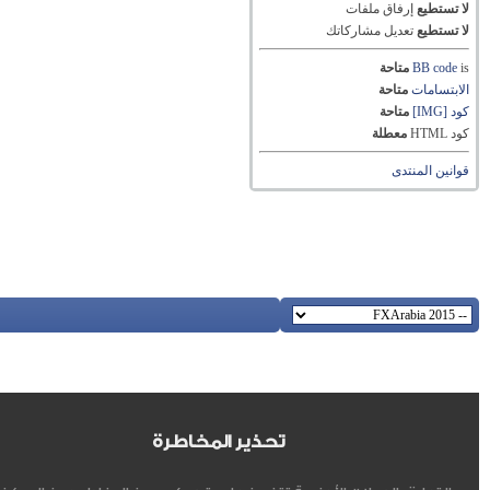
لا تستطيع
إرفاق ملفات
لا تستطيع
تعديل مشاركاتك
is
BB code
متاحة
الابتسامات
متاحة
كود [IMG]
متاحة
كود HTML
معطلة
قوانين المنتدى
تحذير المخاطرة