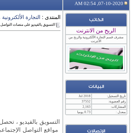
07-10-2020, 02:54 AM
المنتدى :
التجارة الألكترونية
الكاتب
التسويق بالفيديو على منصات التواصل 
الربح من الانترنت
مشرف قسم التجارة الألكترونية والربح من
الأنترنت
البيانات
تاريخ التسجيل:
Jul 2018
رقم العضوية:
37552
المشاركات:
2,163
بمعدل :
0.73 يوميا
التسويق بالفيديو ، تحص
مواقع التواصل الإجتماع
الإتصالات