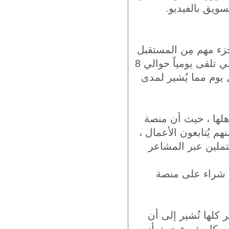
ويق بالفيديو.
د جزء مهم مِن المستقبل
فهذا ما يُريده أفراد المجتمع حيث أن الفيديوهات على منصات التواصل الإجتماعي تلقى يومياً حوالي 8
اهدة للفيديو كل يوم مما يُشير لمدى
هلها ، حيث أن منصة
 تحتوي على حوالي مليار حساب نشط بشكل شهري و 80% منهم يُتابعون الأعمال ،
تملين عبر المشاعر
جروا عمليات شراء على منصة
 كلها تُشير إلى أن