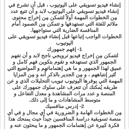
إنشاء فيديو تسويقي على اليوتيوب ، قبل أن تشرع في
إنشاء فيديو تسويقي على اليوتيوب لابد و أن تتبع عدد
مِن الخطوات المهمة أولاً لتتمكن مِن إخراج محتوى
ملائم للفئة التي تستهدفها و تتمكن مِن الصمود أمام
المنافسة الضارية التي ستواجهها.
الخطوات الواجب إتباعها قبل إنشاء فيديو تسويقي على
اليوتيوب
1- إفهم جمهورك
لتتمكن مِن إخراج فيديو ترويجي ناجح لابد و أن تفهم
الجمهور الذي تستهدفه و تقوم بتكوين فهم كامل و
عميق لهذا الجمهور و ما هي إهتماماتهم و المواضيع التي
تُثير إنتباههم ، و مِن الجدير بالذكر أنه و مِن المزايا
المهمة التي يوفرها اليوتيوب تبويب التحليلات الذي و عن
طريقه يُمكنك أن تتعرف على سلوك جمهورك على
المنصة و عدد مرات المشاهدة و معدل التفاعل و
متوسط المشاهادات و ما إلى ذلك.
2- إدرس منافسيك
مِن الخطوات الهامة و الضرورية في أي مجال و في أي
منصة تسويقية دراسة المنافسين جيداً حيث يمنحك هذا
فكرة كبيرة عن إهتمامات الجمهور و ما يبحثون عنه و