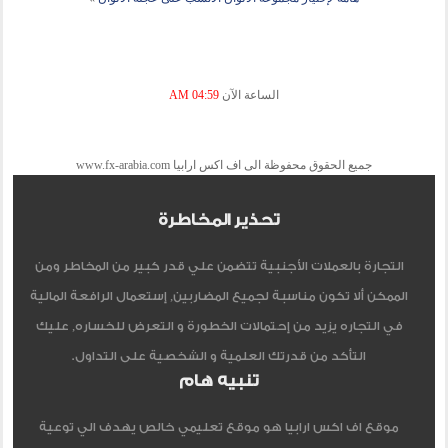
الساعة الآن
04:59 AM
جميع الحقوق محفوظة الى اف اكس ارابيا www.fx-arabia.com
تحذير المخاطرة
التجارة بالعملات الأجنبية تتضمن علي قدر كبير من المخاطر ومن
الممكن ألا تكون مناسبة لجميع المضاربين, إستعمال الرافعة المالية
في التجاره يزيد من إحتمالات الخطورة و التعرض للخساره, عليك
التأكد من قدرتك العلمية و الشخصية على التداول.
تنبيه هام
موقع اف اكس ارابيا هو موقع تعليمي خالص يهدف الي توعية