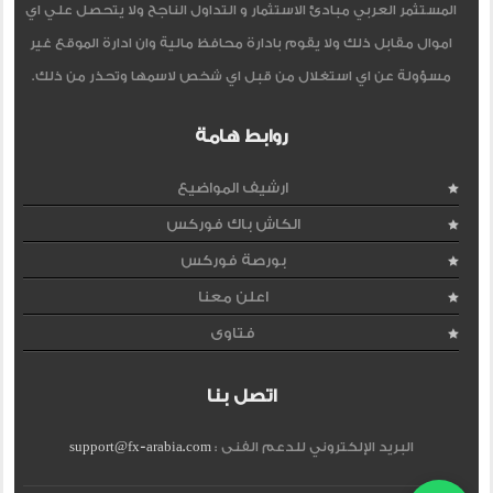
المستثمر العربي مبادئ الاستثمار و التداول الناجح ولا يتحصل علي اي
اموال مقابل ذلك ولا يقوم بادارة محافظ مالية وان ادارة الموقع غير
مسؤولة عن اي استغلال من قبل اي شخص لاسمها وتحذر من ذلك.
روابط هامة
ارشيف المواضيع
الكاش باك فوركس
بورصة فوركس
اعلن معنا
فتاوى
اتصل بنا
البريد الإلكتروني للدعم الفنى :
support@fx-arabia.com