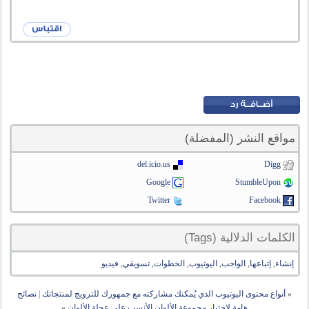
مواقع النشر (المفضلة)
del.icio.us
Digg
Google
StumbleUpon
Twitter
Facebook
الكلمات الدلالية (Tags)
إنشاء
,
إتباعها
,
الواجب
,
اليوتيوب
,
الخطوات
,
تسويقي
,
فيديو
«
أنواع محتوى اليوتيوب الذي يُمكنك مشاركته مع جمهورك للترويج لمنتجاتك
|
نصائح
هامة لإختيار مجموعة الألوان الأنسب على عجلة الألوان
»