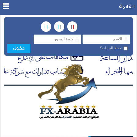
القائمة
حفظ البيانات؟