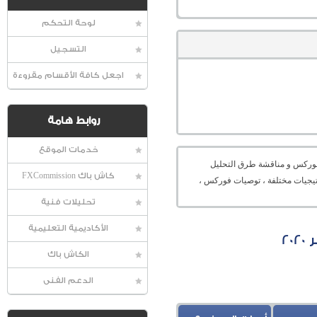
لوحة التحكم
التسجيل
اجعل كافة الأقسام مقروءة
روابط هامة
خدمات الموقع
عالمية الفوركس و مناقشة طرق التحليل
كاش باك FXCommission
راتيجيات مختلفة ، توصيات فوركس ،
تحليلات فنية
الأكاديمية التعليمية
الكاش باك
الدعم الفنى