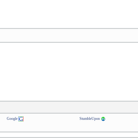
Google
StumbleUpon