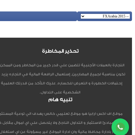
تحذير المخاطرة
التجارة بالعملات الأجنبية تتضمن علي قدر كبير من المخاطر ومن الممكن أ
تكون مناسبة لجميع المضاربين, إستعمال الرافعة المالية في التجاره يزيد 
إحتمالات الخطورة و التعرض للخساره, عليك التأكد من قدرتك العلمية 
الشخصية على التداول.
تنبيه هام
موقع اف اكس ارابيا هو موقع تعليمي خالص يهدف الي توعية المستثم
العربي مبادئ الاستثمار و التداول الناجح ولا يتحصل علي اي اموال مقابل 
ولا يقوم بادارة محافظ مالية وان ادارة الموقع غير مسؤولة عن اي استغلال