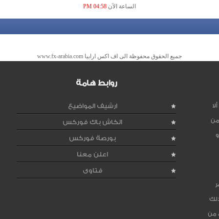
الساعة الآن
04:58 PM
جميع الحقوق محفوظة الى اف اكس ارابيا www.fx-arabia.com
روابط هامة
لا
ارشيف المواضيع
من
الكاش باك فوركس
و
بورصة فوركس
اعلن معنا
فتاوى
ر
ذلك
 من