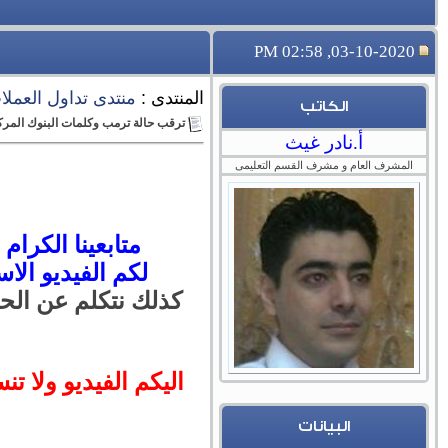
03-10-2020, 02:58 PM
المنتدى :
منتدى تداول العملات 
الكاتب
ترقب حالة ترمب وكلمات البنوك المركزية ال
أ.نادر غيث
المشرف العام و مشرف القسم التعليمى
متابعينا الكرا
لكم
الفيديو الا
كذلك نتكلم عن الحد
اليكم الفيديو ولا تن
البيانات