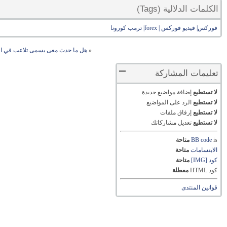
الكلمات الدلالية (Tags)
فوركس| فيديو فوركس | forex| ترمب كورونا
«
هل ما حدث معى يسمى تلاعب في ا
تعليمات المشاركة
لا تستطيع
إضافة مواضيع جديدة
لا تستطيع
الرد على المواضيع
لا تستطيع
إرفاق ملفات
لا تستطيع
تعديل مشاركاتك
is
BB code
متاحة
الابتسامات
متاحة
كود [IMG]
متاحة
كود HTML
معطلة
قوانين المنتدى