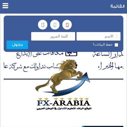
القائمة
حفظ البيانات؟