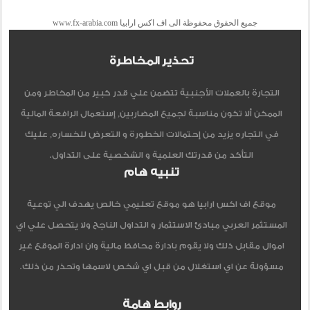
جميع الحقوق محفوظة الى اف اكس ارابيا www.fx-arabia.com
تحذير المخاطرة
التجارة بالعملات الأجنبية تتضمن علي قدر كبير من المخاطر ومن
الممكن ألا تكون مناسبة لجميع المضاربين, إستعمال الرافعة المالية
في التجاره يزيد من إحتمالات الخطورة و التعرض للخساره, عليك
التأكد من قدرتك العلمية و الشخصية على التداول.
تنبيه هام
موقع اف اكس ارابيا هو موقع تعليمي خالص يهدف الي توعية
المستثمر العربي مبادئ الاستثمار و التداول الناجح ولا يتحصل علي اي
اموال مقابل ذلك ولا يقوم بادارة محافظ مالية وان ادارة الموقع غير
مسؤولة عن اي استغلال من قبل اي شخص لاسمها وتحذر من ذلك.
روابط هامة