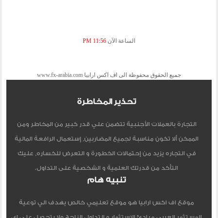
الساعة الآن
11:56 PM
جميع الحقوق محفوظة الى اف اكس ارابيا www.fx-arabia.com
تحذير المخاطرة
التجارة بالعملات الأجنبية تتضمن علي قدر كبير من المخاطر ومن
الممكن ألا تكون مناسبة لجميع المضاربين, إستعمال الرافعة المالية
في التجاره يزيد من إحتمالات الخطورة و التعرض للخساره, عليك
التأكد من قدرتك العلمية و الشخصية على التداول.
تنبيه هام
موقع اف اكس ارابيا هو موقع تعليمي خالص يهدف الي توعية
المستثمر العربي مبادئ الاستثمار و التداول الناجح ولا يتحصل علي اي