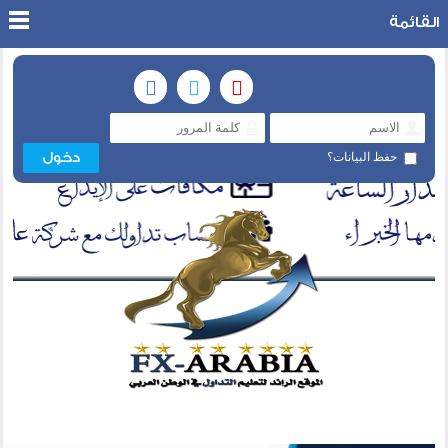
القائمة
حفظ البيانات؟