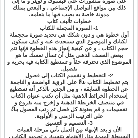
على صورة منشورات على فيسبوك و تويتر و ما إلى
ذلك مِن مواقع التواصل الإجتماعي ، و البعض يمتلك
مدونة خاصة به يصب فيها ما يتعلمه.
خطوات تأليف كتاب
1- الصورة المجملة للكتاب
أول خطوة هي و دون شكك هي تحديد صورة مججملة
لكتابك و الموضوع الذي سيتحدث عنه و كيف سيكون
حجم الكتاب ، و عن كيفية إنجاز هذه الخطوة فإنها تتم
ببعض العصف الذهني مثل أن تسأل نفسك ما هو
الموضوع الذي تحترفه حقاً و تستطيع الكتابة فيه بحرية و
تفصيل.
2- التخطيط و تقسيم الكتاب إلى فصول
يتم تخطيط الكتاب بناءً على الرؤية الواضحة و الناجمة
عن الخطوة السابقة ، و مِن الجدير بالذكر أنه تستطيع
إستخدام الخرائط الذهنية مثل أن تكتب عنوان الكتاب
في منتصف الخريطة الذهنية و إخرج منه بفروع و
تقسيمات و قم بعنونة كل فصل ثم رتب الفصول بناءً
على الترتيب الزمني و الأولوية.
3- التصميم و التنسيق
الأن و بعد الإنتهاء مِن العمل تأتي مرحلة الفنيات
البسيطة المهمة مثل الإهتمام بتنسيق و تصميم الكتاب ،