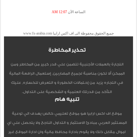
الساعة الآن
12:07 AM
جميع الحقوق محفوظة الى اف اكس ارابيا www.fx-arabia.com
تحذير المخاطرة
التجارة بالعملات الأجنبية تتضمن علي قدر كبير من المخاطر ومن
الممكن ألا تكون مناسبة لجميع المضاربين, إستعمال الرافعة المالية
في التجاره يزيد من إحتمالات الخطورة و التعرض للخساره, عليك
التأكد من قدرتك العلمية و الشخصية على التداول.
تنبيه هام
موقع اف اكس ارابيا هو موقع تعليمي خالص يهدف الي توعية
المستثمر العربي مبادئ الاستثمار و التداول الناجح ولا يتحصل علي اي
اموال مقابل ذلك ولا يقوم بادارة محافظ مالية وان ادارة الموقع غير