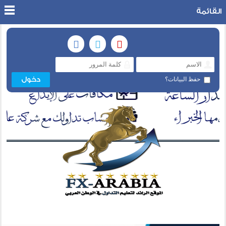
القائمة
حفظ البيانات؟